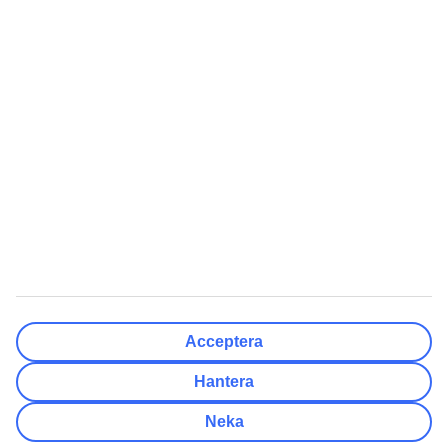
Resmål
Rensa
Klar
Avresedatum
Må
Ti
On
To
Fr
Lö
Sö
Hur flexibelt är avresedatumet?
Endast valt datum
+/- 3 Dagar
+/- 7 Dagar
+/- 14 Dagar
Rensa
Klar
Antal resenärer
Antal rum
Välj åt mig
Acceptera
Vuxna
2
Hantera
Barn (0-17)
0
Neka
Rensa
Klar