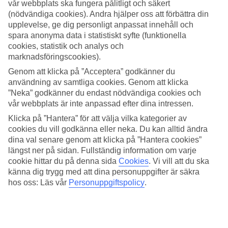
vår webbplats ska fungera pålitligt och säkert
(nödvändiga cookies). Andra hjälper oss att förbättra din
Sök
upplevelse, ge dig personligt anpassat innehåll och
spara anonyma data i statistiskt syfte (funktionella
cookies, statistik och analys och
marknadsföringscookies).
Du är för närvarande inom
Genom att klicka på ”Acceptera” godkänner du
Hem
användning av samtliga cookies. Genom att klicka
Resmål
”Neka” godkänner du endast nödvändiga cookies och
Italien
vår webbplats är inte anpassad efter dina intressen.
Sicilien
Campofelice di Roccella
Klicka på ”Hantera” för att välja vilka kategorier av
All Inclusive
cookies du vill godkänna eller neka. Du kan alltid ändra
dina val senare genom att klicka på ”Hantera cookies”
All Inclusive Campofelice di
längst ner på sidan. Fullständig information om varje
cookie hittar du på denna sida
Cookies
.
Vi vill att du ska
Roccella
känna dig trygg med att dina personuppgifter är säkra
hos oss: Läs vår
Personuppgiftspolicy
.
Hotelltips
Flyg + Hotell
Endast hotell