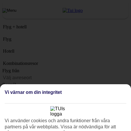
Flyg + hotell
Flyg
Hotell
Kombinationsresor
Flyg från
Resmål
Lista
Vi värnar om din integritet
När?
Hur länge?
1 vecka
Vi använder cookies och andra funktioner från våra
partners på vår webbplats. Vissa är nödvändiga för att
Antal resenärer