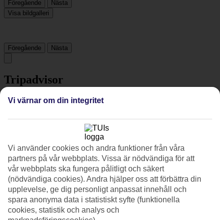
Föregående
Nästa
Visa bildgalleri
Föregående
Nästa
Tripadvisor
Vi värnar om din integritet
3.9/5
Betyg av
3.9 / 5
från
597 omdömen
Renlighet
Vi använder cookies och andra funktioner från våra
4.3/5
partners på vår webbplats. Vissa är nödvändiga för att
Läge
vår webbplats ska fungera pålitligt och säkert
4.2/5
Rum
(nödvändiga cookies). Andra hjälper oss att förbättra din
3.9/5
upplevelse, ge dig personligt anpassat innehåll och
Service
spara anonyma data i statistiskt syfte (funktionella
4.1/5
cookies, statistik och analys och
Sovkvalitet