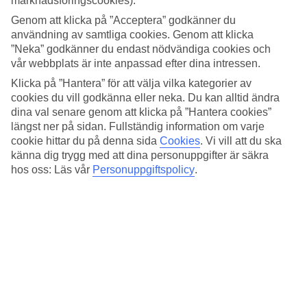
marknadsföringscookies).
4.3/5
Standard
Genom att klicka på ”Acceptera” godkänner du
3.9/5
användning av samtliga cookies. Genom att klicka
”Neka” godkänner du endast nödvändiga cookies och
Om hotellet
vår webbplats är inte anpassad efter dina intressen.
Klicka på ”Hantera” för att välja vilka kategorier av
4*
cookies du vill godkänna eller neka. Du kan alltid ändra
Officiell klassificering
dina val senare genom att klicka på ”Hantera cookies”
Det 4-stjärniga hotellet Hotel Colonna Du Golf i Olbia är ett hotell
längst ner på sidan. Fullständig information om varje
med bar, frukostbuffé och WiFi. På hotellet kan du njuta av
cookie hittar du på denna sida
Cookies
.
Vi vill att du ska
bubbelpool. Är barnen med på resan finns barnvakt,
känna dig trygg med att dina personuppgifter är säkra
barnklubb/miniklubb, barnpool och lekplats. På området finns det
hos oss: Läs vår
Personuppgiftspolicy
.
parkeringsmöjligheter. Följande kreditkort accepteras på hotellet:
American Express, Mastercard och Visa.
Snabbfakta
Bad/strand
3,5 km
Utomhuspool/Barnpool
Ja/Ja
Restaurang/Bar
Ja/Ja