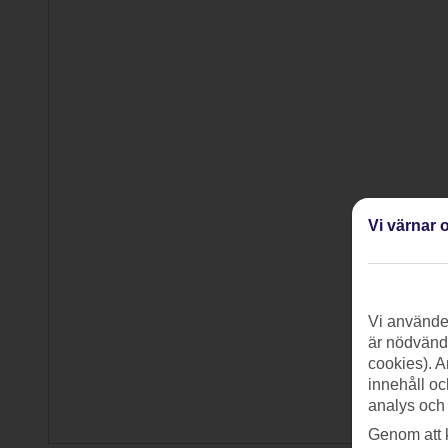
Vi värnar o
Vi använder
är nödvändi
cookies). A
innehåll oc
analys och
Genom att 