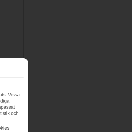
ats. Vissa
ndiga
anpassat
tistik och
kies.