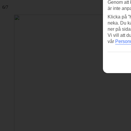
Genom att 
6/7
är inte anp
Klicka på ”
neka. Du ka
ner på sida
Vi vill att
vår
Personu