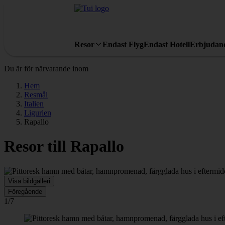
Resor
Endast Flyg
Endast Hotell
Erbjudan
Du är för närvarande inom
Hem
Resmål
Italien
Ligurien
Rapallo
Resor till Rapallo
Visa bildgalleri
Föregående
1/7