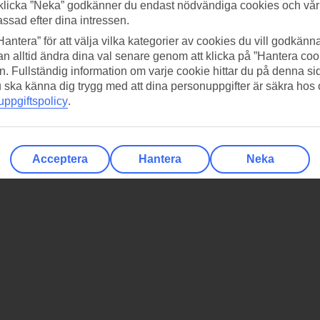
klicka ”Neka” godkänner du endast nödvändiga cookies och vå
assad efter dina intressen.
Hantera” för att välja vilka kategorier av cookies du vill godkänna
n alltid ändra dina val senare genom att klicka på ”Hantera coo
n. Fullständig information om varje cookie hittar du på denna s
 du ska känna dig trygg med att dina personuppgifter är säkra hos
ppgiftspolicy
.
Acceptera
Hantera
Neka