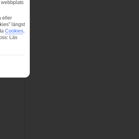
r webbplats
 eller
kies” längst
ida
Cookies
.
 oss: Läs