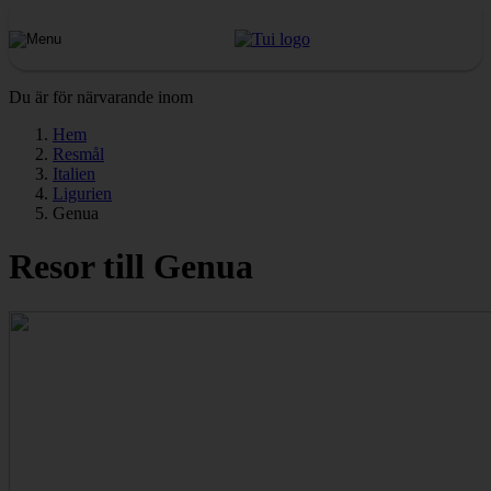
Du är för närvarande inom
Hem
Resmål
Italien
Ligurien
Genua
Resor till Genua