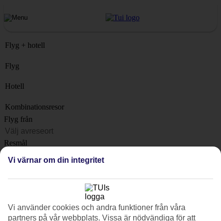
Flyg + hotell
Flyg
Hotell
Kombinationsresor
Flyg från
Resmål
Lista
Vi värnar om din integritet
När?
Hur länge?
1 vecka
Vi använder cookies och andra funktioner från våra
Antal resenärer
partners på vår webbplats. Vissa är nödvändiga för att