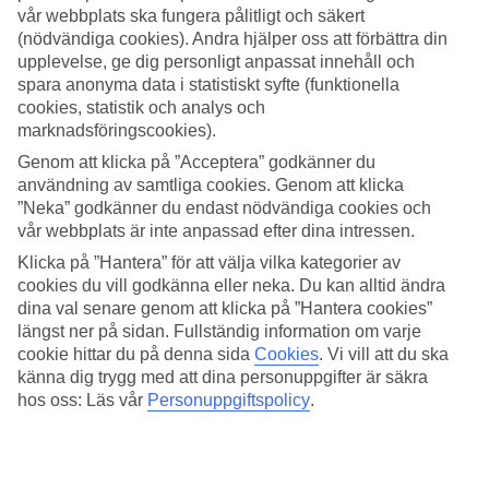
vår webbplats ska fungera pålitligt och säkert
Sök
(nödvändiga cookies). Andra hjälper oss att förbättra din
upplevelse, ge dig personligt anpassat innehåll och
spara anonyma data i statistiskt syfte (funktionella
cookies, statistik och analys och
marknadsföringscookies).
Du är för närvarande inom
Genom att klicka på ”Acceptera” godkänner du
Hem
användning av samtliga cookies. Genom att klicka
Resmål
”Neka” godkänner du endast nödvändiga cookies och
Italien
Ligurien
vår webbplats är inte anpassad efter dina intressen.
Hotell
Klicka på ”Hantera” för att välja vilka kategorier av
cookies du vill godkänna eller neka. Du kan alltid ändra
Hotell Ligurien
dina val senare genom att klicka på ”Hantera cookies”
längst ner på sidan. Fullständig information om varje
cookie hittar du på denna sida
Cookies
.
Vi vill att du ska
Här hittar du hela vårt utbud av hotell i
Ligurien
. Vi har valt de bästa
känna dig trygg med att dina personuppgifter är säkra
hotellen som Ligurien har att erbjuda för att kunna säkerställa att din
hos oss: Läs vår
Personuppgiftspolicy
.
semester blir så bra som möjligt. Oavsett om du reser själv, med
familjen, hela tjocka släkten eller kompisgänget är vi säkra på att du
kommer hitta ett hotell som passar just dig. Ta några minuter och
hitta just ditt drömhotell!