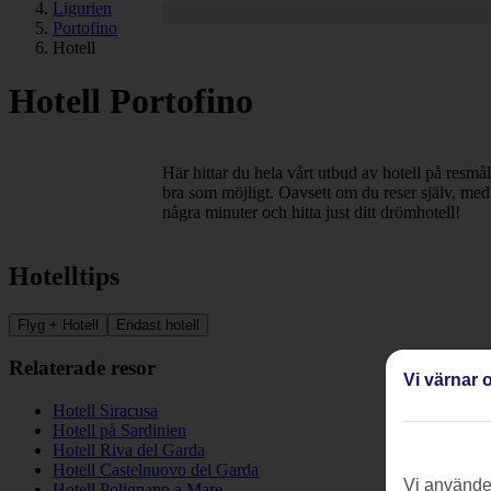
Ligurien
Portofino
Hotell
Hotell Portofino
Här hittar du hela vårt utbud av hotell på resmål
bra som möjligt. Oavsett om du reser själv, med 
några minuter och hitta just ditt drömhotell!
Hotelltips
Flyg + Hotell
Endast hotell
Relaterade resor
Vi värnar o
Hotell Siracusa
Hotell på Sardinien
Hotell Riva del Garda
Hotell Castelnuovo del Garda
Vi använder
Hotell Polignano a Mare