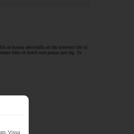
ör att kunna säkerställa att din semester blir så
mmer hitta ett hotell som passar just dig. Ta
ats. Vissa