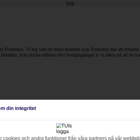
Sök
et Portofino. Vi har valt de bästa hotellen som Portofino har att erbjuda f
familjen, hela tjocka släkten eller kompisgänget är vi säkra på att du ko
m din integritet
 cookies och andra funktioner från våra partners på vår webbpl