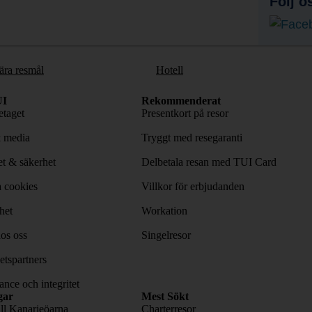
Följ o
ära resmål
Hotell
I
Rekommenderat
taget
Presentkort på resor
& media
Tryggt med resegaranti
tet & säkerhet
Delbetala resan med TUI Card
 cookies
Villkor för erbjudanden
het
Workation
os oss
Singelresor
tspartners
nce och integritet
gar
Mest Sökt
ill Kanarieöarna
Charterresor