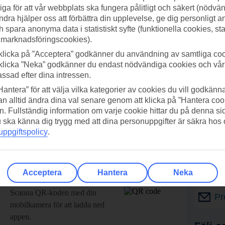
ga för att vår webbplats ska fungera pålitligt och säkert (nödvä
ndra hjälper oss att förbättra din upplevelse, ge dig personligt 
h spara anonyma data i statistiskt syfte (funktionella cookies, sta
 marknadsföringscookies).
klicka på ”Acceptera” godkänner du användning av samtliga coo
klicka ”Neka” godkänner du endast nödvändiga cookies och vå
assad efter dina intressen.
Hantera” för att välja vilka kategorier av cookies du vill godkänna
n alltid ändra dina val senare genom att klicka på ”Hantera coo
n. Fullständig information om varje cookie hittar du på denna s
 du ska känna dig trygg med att dina personuppgifter är säkra hos
ppgiftspolicy
.
Acceptera
Hantera
Neka
adda ner TUI-appen idag!
Få erb
Scanna QR-koden med din
Pr
mobilkamera för att ladda ned
appen.