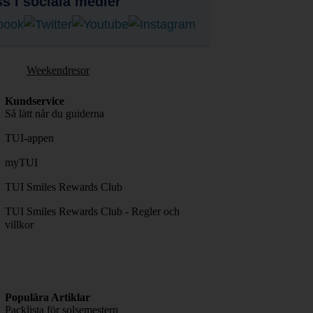
ss i sociala medier
Weekendresor
Kundservice
Så lätt når du guiderna
TUI-appen
myTUI
TUI Smiles Rewards Club
TUI Smiles Rewards Club - Regler och
villkor
Populära Artiklar
Packlista för solsemestern