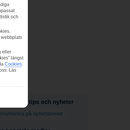
ndiga
anpassat
tistik och
kies.
r webbplats
 eller
kies” längst
ida
Cookies
.
 oss: Läs
judanden, tips och nyheter
enumerera på nyhetsbrevet