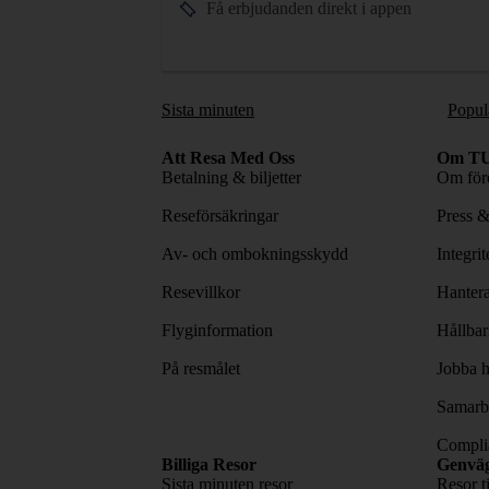
Få erbjudanden direkt i appen
Sista minuten
Popul
Att Resa Med Oss
Om TU
Betalning & biljetter
Om före
Reseförsäkringar
Press 
Av- och ombokningsskydd
Integri
Resevillkor
Hantera
Flyginformation
Hållbar
På resmålet
Jobba h
Samarbe
Complia
Billiga Resor
Genvä
Sista minuten resor
Resor t