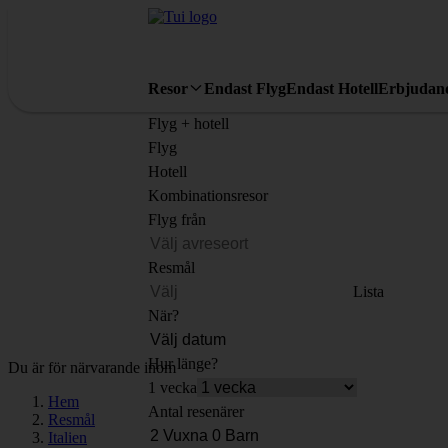
Resor
Endast Flyg
Endast Hotell
Erbjudan
Flyg + hotell
Flyg
Hotell
Kombinationsresor
Flyg från
Resmål
Lista
När?
Hur länge?
Du är för närvarande inom
1 vecka
Hem
Antal resenärer
Resmål
Italien