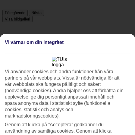
Föregående
Nästa
Visa bildgalleri
Föregående
Nästa
Vi värnar om din integritet
Tripadvisor
Vi använder cookies och andra funktioner från våra
partners på vår webbplats. Vissa är nödvändiga för att
4.7/5
vår webbplats ska fungera pålitligt och säkert
Betyg av
4.7 / 5
från
388 omdömen
(nödvändiga cookies). Andra hjälper oss att förbättra din
upplevelse, ge dig personligt anpassat innehåll och
Renlighet
spara anonyma data i statistiskt syfte (funktionella
4.9/5
Läge
cookies, statistik och analys och
4.8/5
marknadsföringscookies).
Rum
Genom att klicka på ”Acceptera” godkänner du
4.6/5
användning av samtliga cookies. Genom att klicka
Service