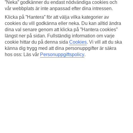
4.8/5
”Neka” godkänner du endast nödvändiga cookies och
Sovkvalitet
vår webbplats är inte anpassad efter dina intressen.
4.6/5
Klicka på ”Hantera” för att välja vilka kategorier av
Standard
4.6/5
cookies du vill godkänna eller neka. Du kan alltid ändra
dina val senare genom att klicka på ”Hantera cookies”
Om hotellet
längst ner på sidan. Fullständig information om varje
cookie hittar du på denna sida
Cookies
.
Vi vill att du ska
3*
känna dig trygg med att dina personuppgifter är säkra
Officiell klassificering
hos oss: Läs vår
Personuppgiftspolicy
.
Modernt och stilfullt hotell i centrum
På B&B Hotel Genova City Center bor du bekvämt i centrala
Genua med promenadavstånd till många sevärdheter. Genuas största
torg, Ferraritorget, promenerar du till på bara tio minuter. Hotellet är
modernt inrett med mycket färgstark och ljus inredning som stilfullt
blandas med detaljer av trä.
[Hyr en bil] (
https://www.tui.se/att-resa-med-oss/pa-resmalet/hyrbil/
)
och upptäck en fin badplats eller by längs den italienska rivieran,
exempelvis tar det bara en timme att köra till Portofino.
På hotellet finns: