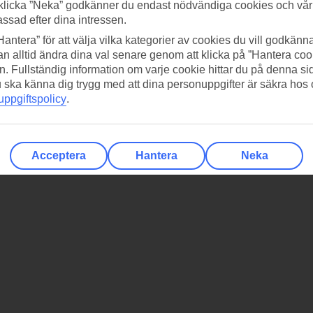
klicka ”Neka” godkänner du endast nödvändiga cookies och vå
assad efter dina intressen.
Hantera” för att välja vilka kategorier av cookies du vill godkänna
n alltid ändra dina val senare genom att klicka på ”Hantera coo
n. Fullständig information om varje cookie hittar du på denna s
 du ska känna dig trygg med att dina personuppgifter är säkra hos
ppgiftspolicy
.
Acceptera
Hantera
Neka