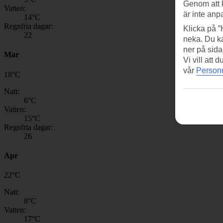
Genom att 
Vatten:
är inte anp
14
°C
Regnfria dagar:
Klicka på ”
22
neka. Du ka
ner på sida
Mar
Vi vill att
vår
Personu
18
°
C
Natt:
6
°C
Vatten:
15
°C
Regnfria dagar:
26
Apr
22
°
C
Natt:
8
°C
Vatten:
17
°C