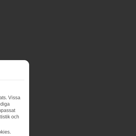
ats. Vissa
ndiga
anpassat
tistik och
kies.