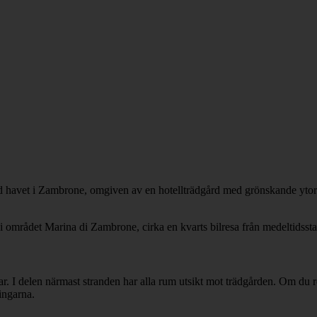
 vid havet i Zambrone, omgiven av en hotellträdgård med grönskande yt
r i området Marina di Zambrone, cirka en kvarts bilresa från medeltidsst
lar. I delen närmast stranden har alla rum utsikt mot trädgården. Om du
ingarna.