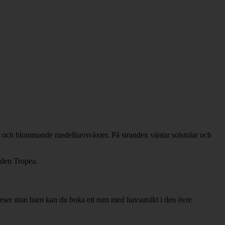
or och blommande medelhavsväxter. På stranden väntar solstolar och
aden Tropea.
 reser utan barn kan du boka ett rum med havsutsikt i den övre