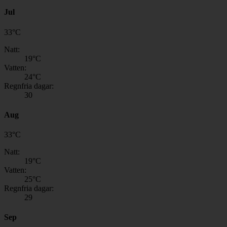
Jul
33
°
C
Natt:
19
°C
Vatten:
24
°C
Regnfria dagar:
30
Aug
33
°
C
Natt:
19
°C
Vatten:
25
°C
Regnfria dagar:
29
Sep