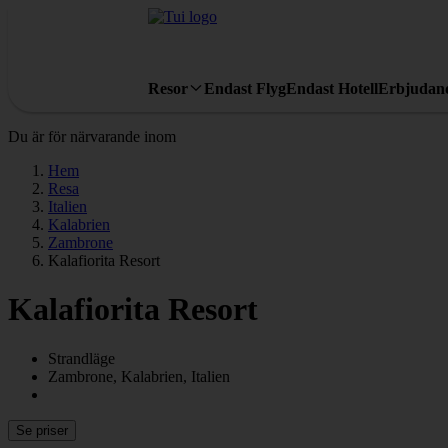
Resor
Endast Flyg
Endast Hotell
Erbjudan
Du är för närvarande inom
Hem
Resa
Italien
Kalabrien
Zambrone
Kalafiorita Resort
Kalafiorita Resort
Strandläge
Zambrone, Kalabrien, Italien
Se priser