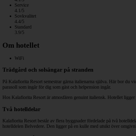
Service
4.1/5
Sovkvalitet
4.4/5
Standard
3.9/5
Om hotellet
WiFi
Trädgård och solsängar på stranden
På Kalafiorita Resort semestrar gärna italienarna själva. Här bor du
parasoll som ingår för dig som gäst och helpension ingår.
Hos Kalafiorita Resort är atmosfären genuint italiensk. Hotellet ligge
Två hotelldelar
Kalafiorita Resort består av flera byggnader fördelade på två hotellde
hotelldelen Belvedere. Den ligger på en kulle med utsikt över omgivn