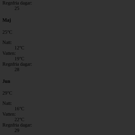
Regnfria dagar:
25
Maj
25
°
C
Natt:
12
°C
Vatten:
19
°C
Regnfria dagar:
28
Jun
29
°
C
Natt:
16
°C
Vatten:
22
°C
Regnfria dagar:
29