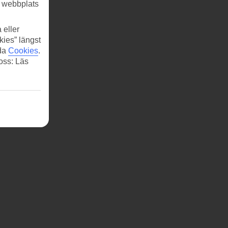
r webbplats
 eller
kies” längst
ida
Cookies
.
 oss: Läs