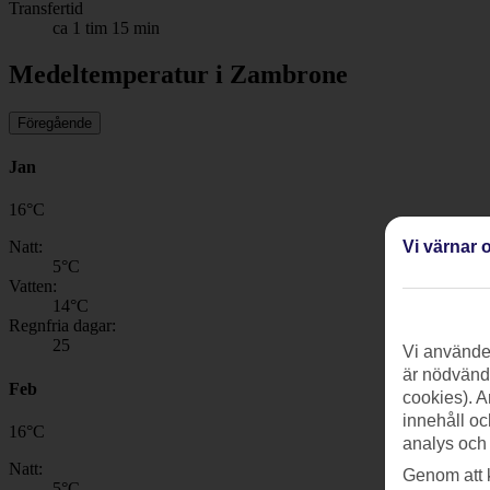
Transfertid
ca 1 tim 15 min
Medeltemperatur i Zambrone
Föregående
Jan
16
°
C
Vi värnar o
Natt:
5
°C
Vatten:
14
°C
Regnfria dagar:
25
Vi använder
är nödvändi
Feb
cookies). A
innehåll oc
16
°
C
analys och
Natt:
Genom att 
5
°C