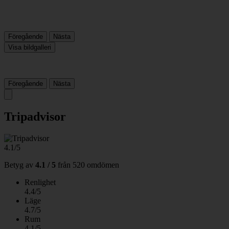
Föregående
Nästa
Visa bildgalleri
Föregående
Nästa
Tripadvisor
4.1/5
Betyg av
4.1 / 5
från
520 omdömen
Renlighet
4.4/5
Läge
4.7/5
Rum
4.1/5