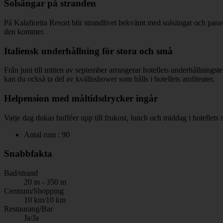
Solsängar på stranden
På Kalafiorita Resort blir strandlivet bekvämt med solsängar och para
den kommer.
Italiensk underhållning för stora och små
Från juni till mitten av september arrangerar hotellets underhållningst
kan du också ta del av kvällsshower som hålls i hotellets amfiteater.
Helpension med måltidsdrycker ingår
Varje dag dukas bufféer upp till frukost, lunch och middag i hotellets r
Antal rum : 90
Snabbfakta
Bad/strand
20 m - 350 m
Centrum/Shopping
10 km/10 km
Restaurang/Bar
Ja/Ja