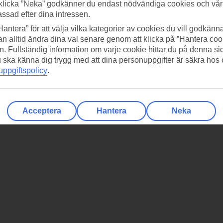
er och partyn ingår
klicka ”Neka” godkänner du endast nödvändiga cookies och vå
assad efter dina intressen.
obics, tennis, fotboll, beachvolley med mera
Hantera” för att välja vilka kategorier av cookies du vill godkänna
era barer varav en är öppen dygnet runt
on av barerna, dans och temapartyn
n alltid ändra dina val senare genom att klicka på ”Hantera coo
om skattjakt och knattedisco
n. Fullständig information om varje cookie hittar du på denna s
 du ska känna dig trygg med att dina personuppgifter är säkra hos
ppgiftspolicy
.
Acceptera
Hantera
Neka