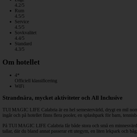
4.2/5
Rum
4.5/5
Service
4.5/5
Sovkvalitet
4.4/5
Standard
4.3/5
Om hotellet
4*
Officiell klassificering
WiFi
Strandnära, mycket aktiviteter och All Inclusive
TUI MAGIC LIFE Calabria är en hel semestervärld, drygt en mil norr om
ingår och på hotellet finns flera pooler, en splashpark för barn, tennis
På TUI MAGIC LIFE Calabria får både stora och små en minnesvärd seme
tallar, där du bland annat passerar ett utegym, en liten lekpark och bå