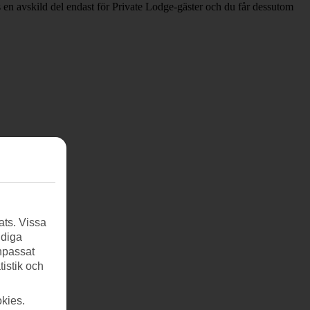
en avskild del endast för Private Lodge-gäster och du får dessutom
ats. Vissa
ndiga
anpassat
tistik och
kies.