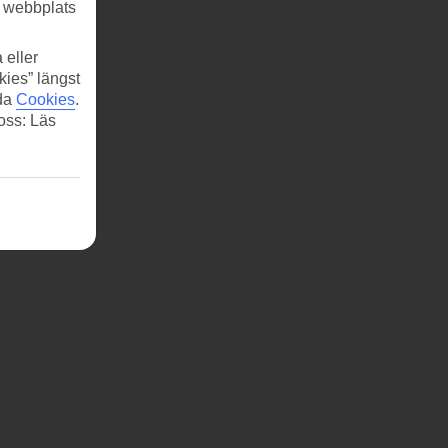
r webbplats
 eller
kies” längst
ida
Cookies
.
 oss: Läs