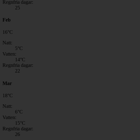
Regnfria dagar:
25
Feb
16
°
C
Natt:
5
°C
Vatten:
14
°C
Regnfria dagar:
22
Mar
18
°
C
Natt:
6
°C
Vatten:
15
°C
Regnfria dagar:
26