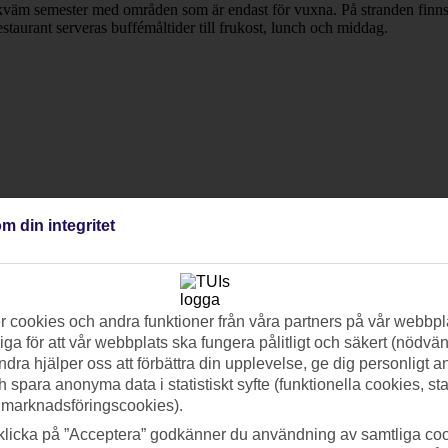
kväm semester med områden som är endast för vuxna. På stranden finns 
estaurant serveras buffémåltider till frukost, lunch och middag.
m din integritet
 cookies och andra funktioner från våra partners på vår webbpl
ga för att vår webbplats ska fungera pålitligt och säkert (nödvä
ndra hjälper oss att förbättra din upplevelse, ge dig personligt 
h spara anonyma data i statistiskt syfte (funktionella cookies, sta
 marknadsföringscookies).
klicka på ”Acceptera” godkänner du användning av samtliga coo