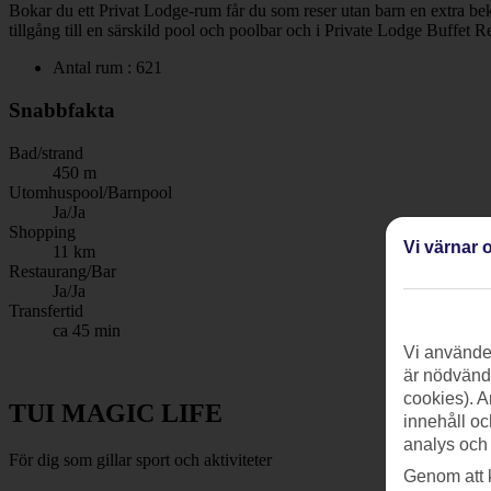
Bokar du ett Privat Lodge-rum får du som reser utan barn en extra be
tillgång till en särskild pool och poolbar och i Private Lodge Buffet R
Antal rum : 621
Snabbfakta
Bad/strand
450 m
Utomhuspool/Barnpool
Ja/Ja
Shopping
Vi värnar o
11 km
Restaurang/Bar
Ja/Ja
Transfertid
ca 45 min
Vi använder
är nödvändi
cookies). A
TUI MAGIC LIFE
innehåll oc
analys och
För dig som gillar sport och aktiviteter
Genom att 