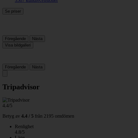
3507 kundrecensioner
Se priser
Föregående
Nästa
Visa bildgalleri
Föregående
Nästa
Tripadvisor
4.4/5
Betyg av
4.4 / 5
från
2195 omdömen
Renlighet
4.8/5
Läge