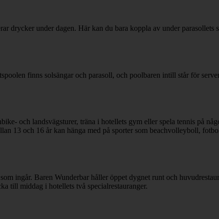
erar drycker under dagen. Här kan du bara koppla av under parasollets s
tspoolen finns solsängar och parasoll, och poolbaren intill står för serv
ike- och landsvägsturer, träna i hotellets gym eller spela tennis på någ
ellan 13 och 16 år kan hänga med på sporter som beachvolleyboll, fotbol
om ingår. Baren Wunderbar håller öppet dygnet runt och huvudrestau
 till middag i hotellets två specialrestauranger.