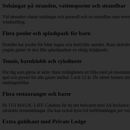
Solsängar på stranden, vattensporter och strandbar
Vid stranden väntar solsängar och parasoll och en strandbar som serv
windsurfing.
Flera pooler och splashpark för barn
Hotellet har pooler för både lugna och fartfyllda stunder. Runt aktivite
yngsta gäster är den lilla splashparken en riktig höjdpunkt.
Tennis, barnklubb och cykelturer
För dig som gärna är aktiv finns möjligheten att följa med på mountainb
spel och pyssel för alla gäster mellan 3 och 12 år. De större barnen m
middagsträffar.
Flera restauranger och barer
På TUI MAGIC LIFE Calabria får du det bekvämt med All Inclusive s
särskilda temamiddagar. Du kan också byta två buffémiddagar per vecka
Extra guldkant med Private Lodge