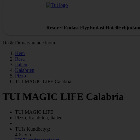
Resor
Endast Flyg
Endast Hotell
Erbjudan
Du är för närvarande inom
Hem
Resa
Italien
Kalabrien
Pizzo
TUI MAGIC LIFE Calabria
TUI MAGIC LIFE Calabria
TUI MAGIC LIFE
Pizzo, Kalabrien, Italien
TUIs Kundbetyg:
4.6 av 5