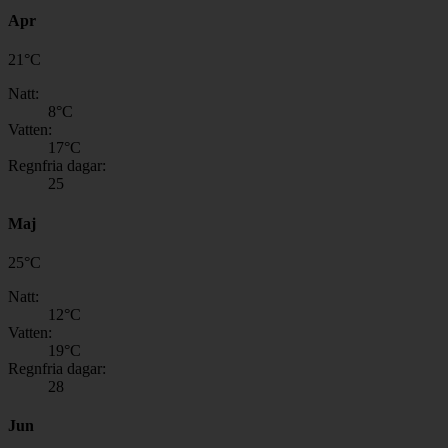
Apr
21
°
C
Natt:
8
°C
Vatten:
17
°C
Regnfria dagar:
25
Maj
25
°
C
Natt:
12
°C
Vatten:
19
°C
Regnfria dagar:
28
Jun