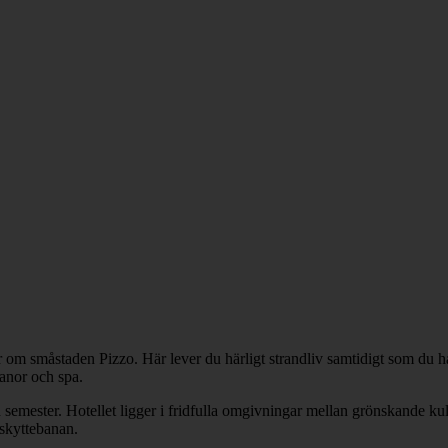
 småstaden Pizzo. Här lever du härligt strandliv samtidigt som du har et
banor och spa.
ster. Hotellet ligger i fridfulla omgivningar mellan grönskande kullar
gskyttebanan.