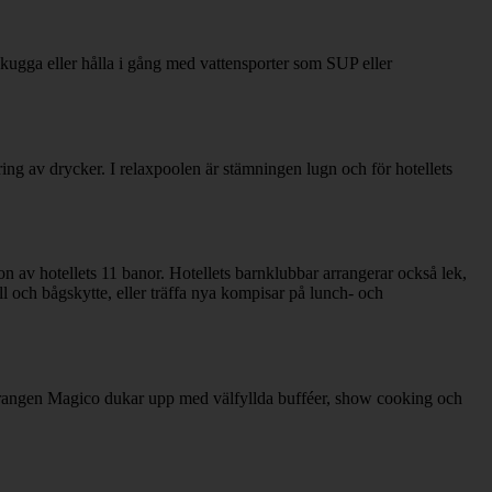
kugga eller hålla i gång med vattensporter som SUP eller
ering av drycker. I relaxpoolen är stämningen lugn och för hotellets
on av hotellets 11 banor. Hotellets barnklubbar arrangerar också lek,
l och bågskytte, eller träffa nya kompisar på lunch- och
rangen Magico dukar upp med välfyllda bufféer, show cooking och