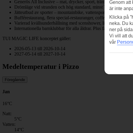
Generös All Inclusive – mat, drycker, sport, träningspass, show
Genom att 
Drömläge vid stranden och hög standard, minst TTTT
är inte anp
Jätteutbud av sporter – mountainbike, vattensporter, zumba, aer
Klicka på ”
Bufférestaurang, flera special-restauranger, coffee house och fl
Varierad kvällsunderhållning med scenshower, livemusik i någ
neka. Du ka
Internationella barnklubbar för alla åldrar. Plus familjeevents s
ner på sida
Vi vill att
TUI MAGIC LIFE konceptet gäller:
vår
Personu
2026-05-13 till 2026-10-14
2027-05-14 till 2027-10-14
Medeltemperatur i Pizzo
Föregående
Jan
16
°
C
Natt:
5
°C
Vatten:
14
°C