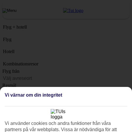
Flyg + hotell
Flyg
Hotell
Kombinationsresor
Flyg från
Resmål
Lista
Vi värnar om din integritet
När?
Hur länge?
1 vecka
Vi använder cookies och andra funktioner från våra
Antal resenärer
partners på vår webbplats. Vissa är nödvändiga för att