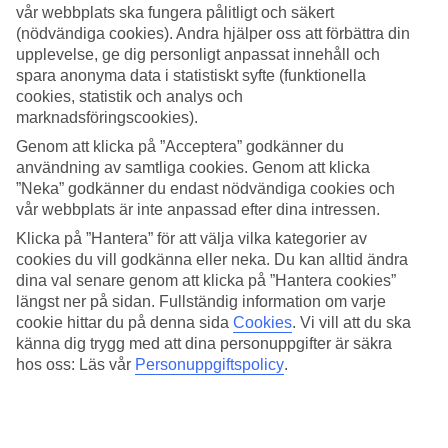
vår webbplats ska fungera pålitligt och säkert
Sök
(nödvändiga cookies). Andra hjälper oss att förbättra din
upplevelse, ge dig personligt anpassat innehåll och
spara anonyma data i statistiskt syfte (funktionella
cookies, statistik och analys och
marknadsföringscookies).
Du är för närvarande inom
Genom att klicka på ”Acceptera” godkänner du
Hem
användning av samtliga cookies. Genom att klicka
Resmål
”Neka” godkänner du endast nödvändiga cookies och
Island
Sista Minuten
vår webbplats är inte anpassad efter dina intressen.
Klicka på ”Hantera” för att välja vilka kategorier av
Sista Minuten Island
cookies du vill godkänna eller neka. Du kan alltid ändra
dina val senare genom att klicka på ”Hantera cookies”
längst ner på sidan. Fullständig information om varje
Här hittar du våra sista minuten-resor till
Island
- här finns något för
cookie hittar du på denna sida
Cookies
.
Vi vill att du ska
alla smaker och plånböcker.
känna dig trygg med att dina personuppgifter är säkra
Hotelltips
hos oss: Läs vår
Personuppgiftspolicy
.
Flyg + Hotell
Endast hotell