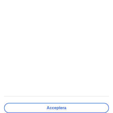
Organisationsnummer: 556211-6615.
Välj avreseort
Rensa
Klar
Resmål
Rensa
Klar
Avresedatum
Må
Ti
On
To
Fr
Lö
Sö
Hur flexibelt är avresedatumet?
Endast valt datum
+/- 3 Dagar
+/- 7 Dagar
+/- 14 Dagar
Rensa
Klar
Antal resenärer
Antal rum
Välj åt mig
Acceptera
Vuxna