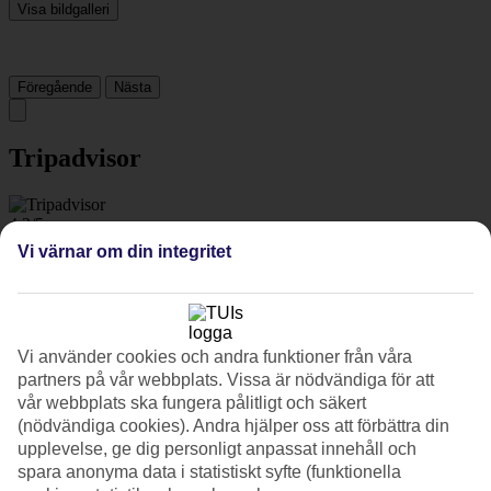
Visa bildgalleri
Föregående
Nästa
Tripadvisor
4.2/5
Vi värnar om din integritet
Betyg av
4.2 / 5
från
6447 omdömen
Renlighet
4.6/5
Läge
Vi använder cookies och andra funktioner från våra
4.2/5
Rum
partners på vår webbplats. Vissa är nödvändiga för att
4.3/5
vår webbplats ska fungera pålitligt och säkert
Service
(nödvändiga cookies). Andra hjälper oss att förbättra din
4.3/5
upplevelse, ge dig personligt anpassat innehåll och
Sovkvalitet
spara anonyma data i statistiskt syfte (funktionella
4.3/5