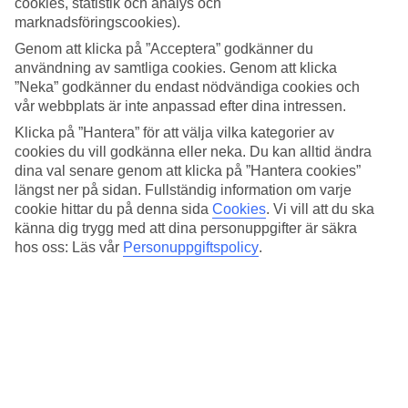
cookies, statistik och analys och
Standard
4.1/5
marknadsföringscookies).
Genom att klicka på ”Acceptera” godkänner du
Om hotellet
användning av samtliga cookies. Genom att klicka
”Neka” godkänner du endast nödvändiga cookies och
4*
vår webbplats är inte anpassad efter dina intressen.
Officiell klassificering
Klicka på ”Hantera” för att välja vilka kategorier av
Lyxigt och nära till restauranger, butiker & nöjen
cookies du vill godkänna eller neka. Du kan alltid ändra
dina val senare genom att klicka på ”Hantera cookies”
Clayton Hotel Cardiff Lane är ett modernt hotell med stort gym, spa
längst ner på sidan. Fullständig information om varje
och en inomhuspool i centrala Dublin. Här bor du vid Liffey-floden
cookie hittar du på denna sida
Cookies
.
Vi vill att du ska
och en bit bort hittar du flera restauranger, butiker, barer och nöjen.
känna dig trygg med att dina personuppgifter är säkra
hos oss: Läs vår
Personuppgiftspolicy
.
Närmaste hållplats för buss: Hanover Quay.
På hotellet finns:
24 h reception
Restaurang & bar
Inomhuspool & spa
Gym och bastu
Tvättservice
Alla rum har: