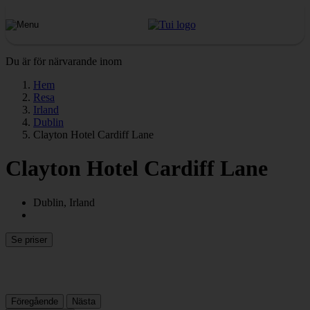
Du är för närvarande inom
Hem
Resa
Irland
Dublin
Clayton Hotel Cardiff Lane
Clayton Hotel Cardiff Lane
Dublin, Irland
Se priser
Föregående
Nästa