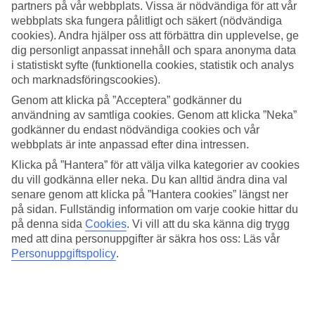
partners på vår webbplats. Vissa är nödvändiga för att vår
webbplats ska fungera pålitligt och säkert (nödvändiga
Sök
cookies). Andra hjälper oss att förbättra din upplevelse, ge
dig personligt anpassat innehåll och spara anonyma data
i statistiskt syfte (funktionella cookies, statistik och analys
och marknadsföringscookies).
Du är för närvarande inom
Genom att klicka på ”Acceptera” godkänner du
Hem
användning av samtliga cookies. Genom att klicka ”Neka”
Resmål
godkänner du endast nödvändiga cookies och vår
Grekland
webbplats är inte anpassad efter dina intressen.
Samos
Pythagorion
Klicka på ”Hantera” för att välja vilka kategorier av cookies
Hotell
du vill godkänna eller neka. Du kan alltid ändra dina val
senare genom att klicka på ”Hantera cookies” längst ner
STOR OUTLET FÖR RESOR!
på sidan. Fullständig information om varje cookie hittar du
Fynda nu »
på denna sida
Cookies
.
Vi vill att du ska känna dig trygg
med att dina personuppgifter är säkra hos oss: Läs vår
Personuppgiftspolicy
.
Hotell Pythagorion
Våra
resor till Pythagorion
tar dig till en charmig semesterort med
genuin grekisk atmosfär. Vid hamnpromenaden finns restauranger,