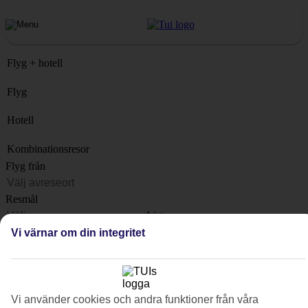
Flyg + hotell
Flyg
Hotell
Kombinationsresor
Flyg från
Resmål
Lista
När?
Vi värnar om din integritet
Hur länge?
1 vecka
Antal resenärer
Vi använder cookies och andra funktioner från våra