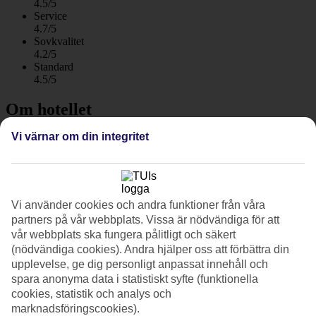
4.5/5
Service
4.7/5
Sovkvalitet
4.2/5
Standard
4.5/5
Om hotellet
Vi värnar om din integritet
3*
Officiell klassificering
WiFi
Care Travel
För hela familjen nära stranden
Vi använder cookies och andra funktioner från våra
partners på vår webbplats. Vissa är nödvändiga för att
Lindia Thalassa Resort i Pefkos ligger uppe på en höjd med
vår webbplats ska fungera pålitligt och säkert
stranden alldeles nedanför. Hotellområdet består av flera vitkalkade
(nödvändiga cookies). Andra hjälper oss att förbättra din
hus med balkonger med blåa smidesräcken. Under dagarna kan du
upplevelse, ge dig personligt anpassat innehåll och
lata dig vid hotellets lagunformade pool och för barnen finns en
spara anonyma data i statistiskt syfte (funktionella
lekplats.
cookies, statistik och analys och
Du bor med ett bra läge i Pefkos, nära strand och ortens huvudgata.
marknadsföringscookies).