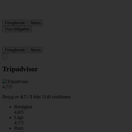
Föregående
Nästa
Visa bildgalleri
Föregående
Nästa
Tripadvisor
4.7/5
Betyg av
4.7 / 5
från
1140 omdömen
Renlighet
4.8/5
Läge
4.7/5
Rum