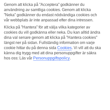
För ett bredare utbud av restauranger och shopping, kan du enkelt ta
Genom att klicka på ”Acceptera” godkänner du
dig till Lindos med en taxi.
användning av samtliga cookies. Genom att klicka
Pool med swim up-bar
”Neka” godkänner du endast nödvändiga cookies och
vår webbplats är inte anpassad efter dina intressen.
Hotellets lagunformade pool är stor och en liten bro leder över den. I
Klicka på ”Hantera” för att välja vilka kategorier av
poolen hittar du en swim up-bar. Och eftersom detta är ett hotell för
cookies du vill godkänna eller neka. Du kan alltid ändra
hela familjen finns givetvis en barnpool för de allra minsta att plaska
dina val senare genom att klicka på ”Hantera cookies”
i!
längst ner på sidan. Fullständig information om varje
Kvällsunderhållning och skoj för barnen
cookie hittar du på denna sida
Cookies
.
Vi vill att du ska
känna dig trygg med att dina personuppgifter är säkra
Flera kvällar i veckan anordnas det underhållning, allt från
hos oss: Läs vår
Personuppgiftspolicy
.
karaokekvällar till grekisk afton. De minsta kan leka på lekplatsen,
som ligger i nära anslutning till poolområdet.
Antal lägenheter : 90
Snabbfakta
Bad/strand
50 m - 100 m
Utomhuspool
Ja