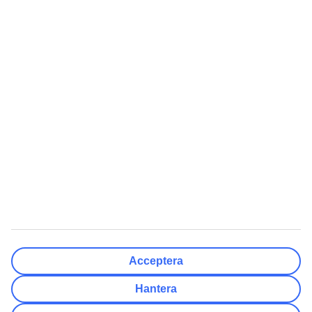
Klar
Resmål
Rensa
Klar
Avresedatum
Må
Ti
On
To
Fr
Lö
Sö
Hur flexibelt är avresedatumet?
Endast valt datum
+/- 3 Dagar
+/- 7 Dagar
+/- 14 Dagar
Rensa
Klar
Antal resenärer
Antal rum
Välj åt mig
Acceptera
Vuxna
2
Hantera
Barn (0-17)
0