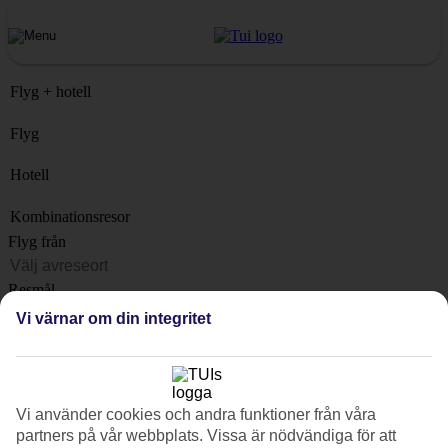
Flyg + hotell
Flyg
Hotell
Kombinationsresor
Flyg från
Resmål
Lista
Vi värnar om din integritet
När?
Hur länge?
1 vecka
Vi använder cookies och andra funktioner från våra
Antal resenärer
partners på vår webbplats. Vissa är nödvändiga för att