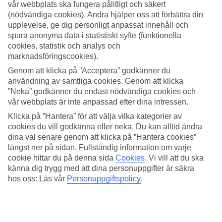
vår webbplats ska fungera pålitligt och säkert
(nödvändiga cookies). Andra hjälper oss att förbättra din
Sök
upplevelse, ge dig personligt anpassat innehåll och
spara anonyma data i statistiskt syfte (funktionella
cookies, statistik och analys och
marknadsföringscookies).
Du är för närvarande inom
Genom att klicka på ”Acceptera” godkänner du
Hem
användning av samtliga cookies. Genom att klicka
Resmål
”Neka” godkänner du endast nödvändiga cookies och
Grekland
vår webbplats är inte anpassad efter dina intressen.
Rhodos
Kolymbia
Klicka på ”Hantera” för att välja vilka kategorier av
All Inclusive
cookies du vill godkänna eller neka. Du kan alltid ändra
dina val senare genom att klicka på ”Hantera cookies”
All Inclusive Kolymbia
längst ner på sidan. Fullständig information om varje
cookie hittar du på denna sida
Cookies
.
Vi vill att du ska
känna dig trygg med att dina personuppgifter är säkra
Den grekiska semesterorten
Kolymbia
ligger i Afandoubukten ett
par mil söder om Rhodos stad. Under din
resa till Kolymbia
kan du
hos oss: Läs vår
Personuppgiftspolicy
.
välja att bo extra bekvämt på ett av våra All Inclusive-hotell som vi
har listat här nedanför. På vissa hotell ingår All Inclusive i resans
pris, medan du på andra kan boka det som ett extra tillval.