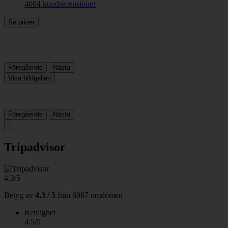
4004 kundrecensioner
Se priser
Föregående
Nästa
Visa bildgalleri
Föregående
Nästa
Tripadvisor
4.3/5
Betyg av
4.3 / 5
från
6087 omdömen
Renlighet
4.5/5