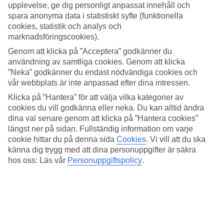
All Inclusive ingår!
upplevelse, ge dig personligt anpassat innehåll och
spara anonyma data i statistiskt syfte (funktionella
TUI BLUE Sensatori Atlantica Caldera Palace passar lika bra för
cookies, statistik och analys och
barnfamiljer som för par, med både barnpool och områden som bara
marknadsföringscookies).
är för vuxna. Hotellet har både dubbel- och familjerum och reser du
utan barn kan du boka ett swim up-rum och få extra nära till
Genom att klicka på ”Acceptera” godkänner du
poollivet.
användning av samtliga cookies. Genom att klicka
”Neka” godkänner du endast nödvändiga cookies och
Pooler och solsängar på stranden.
vår webbplats är inte anpassad efter dina intressen.
Närmast stranden hittar du det lugna barnfria poolområdet och längst
Klicka på ”Hantera” för att välja vilka kategorier av
bak i området ligger en enorm barnpool. Det finns också ett stort
cookies du vill godkänna eller neka. Du kan alltid ändra
poolområde för både vuxna och barn mitt i området. Föredrar du att
dina val senare genom att klicka på ”Hantera cookies”
spendera dagen på stranden ingår även solsängar och parasoll helt
längst ner på sidan. Fullständig information om varje
kostnadsfritt för dig som hotellgäst.
cookie hittar du på denna sida
Cookies
.
Vi vill att du ska
Flera restauranger
känna dig trygg med att dina personuppgifter är säkra
hos oss: Läs vår
Personuppgiftspolicy
.
Du kan välja mellan fyra olika restauranger, där du förutom bufféer
till exempel kan få thaimat, grillat eller italienskt.
Må-gott-aktiviteter för stora som små
Sportmöjligheterna är nästintill oändliga – tennis, bågskytte,