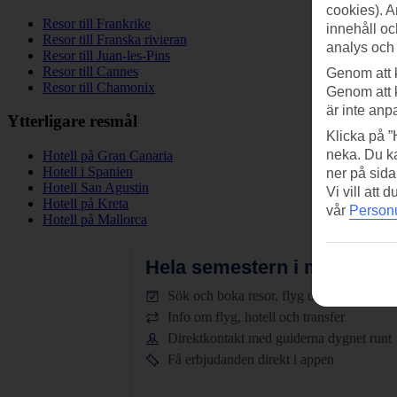
cookies). A
Resor till Frankrike
innehåll oc
Resor till Franska rivieran
analys och
Resor till Juan-les-Pins
Resor till Cannes
Genom att 
Resor till Chamonix
Genom att 
är inte anp
Ytterligare resmål
Klicka på ”
neka. Du ka
Hotell på Gran Canaria
Hotell i Spanien
ner på sida
Hotell San Agustin
Vi vill att
Hotell på Kreta
vår
Personu
Hotell på Mallorca
Hela semestern i mobilen.
L
Sök och boka resor, flyg och hotell
Info om flyg, hotell och transfer
Direktkontakt med guiderna dygnet runt
Få erbjudanden direkt i appen