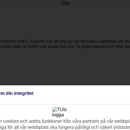
Sök
ta hotellen som Chamonix har att erbjuda för att kunna säkerställa att di
ommer hitta ett hotell som passar just dig. Ta några minuter och hitta jus
m din integritet
 cookies och andra funktioner från våra partners på vår webbpl
ga för att vår webbplats ska fungera pålitligt och säkert (nödvä