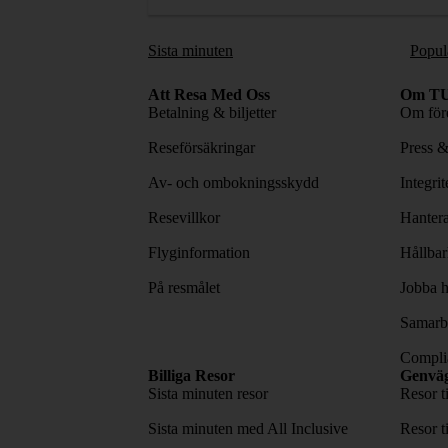
Sista minuten
Popul
Att Resa Med Oss
Om TU
Betalning & biljetter
Om före
Reseförsäkringar
Press 
Av- och ombokningsskydd
Integri
Resevillkor
Hantera
Flyginformation
Hållbar
På resmålet
Jobba h
Samarbe
Complia
Billiga Resor
Genvä
Sista minuten resor
Resor t
Sista minuten med All Inclusive
Resor t