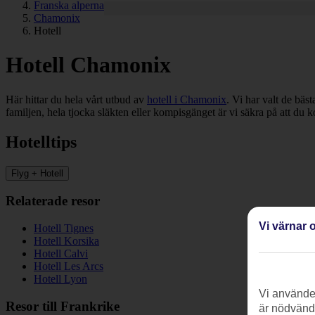
Franska alperna
Chamonix
Hotell
Hotell Chamonix
Här hittar du hela vårt utbud av
hotell i Chamonix
. Vi har valt de bäs
familjen, hela tjocka släkten eller kompisgänget är vi säkra på att du k
Hotelltips
Flyg + Hotell
Relaterade resor
Vi värnar o
Hotell Tignes
Hotell Korsika
Hotell Calvi
Hotell Les Arcs
Hotell Lyon
Vi använder
Resor till Frankrike
är nödvändi