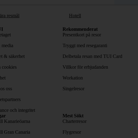
ära resmål
Hotell
I
Rekommenderat
taget
Presentkort på resor
& media
Tryggt med resegaranti
tet & säkerhet
Delbetala resan med TUI Card
 cookies
Villkor för erbjudanden
het
Workation
os oss
Singelresor
tspartners
nce och integritet
gar
Mest Sökt
ill Kanarieöarna
Charterresor
ill Gran Canaria
Flygresor