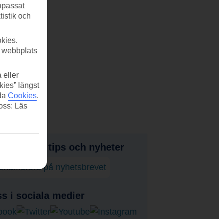
anpassat
tistik och
kies.
r webbplats
 eller
kies” längst
ida
Cookies
.
 oss: Läs
judanden, tips och nyheter
enumerera på nyhetsbrevet
ss i sociala medier