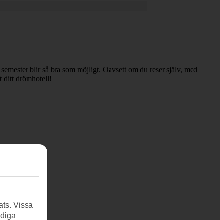
n semester blir så bra som möjligt. Oavsett om du reser själv, med
t ditt drömhotell!
ats. Vissa
ndiga