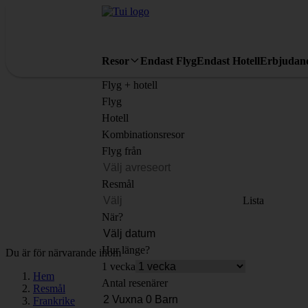
Resor
Endast Flyg
Endast Hotell
Erbjudan
Flyg + hotell
Flyg
Hotell
Kombinationsresor
Flyg från
Resmål
Lista
När?
Hur länge?
Du är för närvarande inom
1 vecka
Hem
Antal resenärer
Resmål
Frankrike