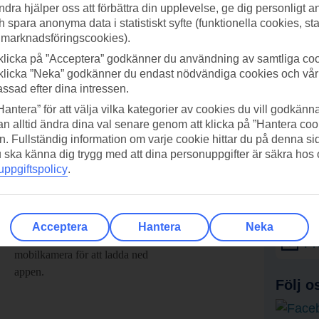
ndra hjälper oss att förbättra din upplevelse, ge dig personligt 
h spara anonyma data i statistiskt syfte (funktionella cookies, sta
 marknadsföringscookies).
klicka på ”Acceptera” godkänner du användning av samtliga coo
klicka ”Neka” godkänner du endast nödvändiga cookies och vå
assad efter dina intressen.
Hantera” för att välja vilka kategorier av cookies du vill godkänna
n alltid ändra dina val senare genom att klicka på ”Hantera coo
n. Fullständig information om varje cookie hittar du på denna s
 du ska känna dig trygg med att dina personuppgifter är säkra hos
ppgiftspolicy
.
adda ner TUI-appen idag!
Få erb
Acceptera
Hantera
Neka
Scanna QR-koden med din
Pr
mobilkamera för att ladda ned
appen.
Följ o