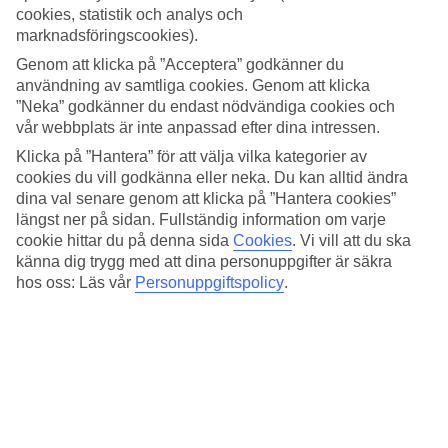
Vattensporter, spa och pool
cookies, statistik och analys och
marknadsföringscookies).
På Hilton Dubai The Walk finns privat strand och möjlighet att
prova olika vattensporter. Här finns också ett modert fitnesscenter
Genom att klicka på ”Acceptera” godkänner du
och pool. I spa-avdelningen kan du passa på att ta hand om dig själv
användning av samtliga cookies. Genom att klicka
lite extra med en stunds avkopplande massage.
”Neka” godkänner du endast nödvändiga cookies och
vår webbplats är inte anpassad efter dina intressen.
Flera restauranger och strandbar
Klicka på ”Hantera” för att välja vilka kategorier av
Ät antingen ute på de många caféer och restauranger på The Walk
cookies du vill godkänna eller neka. Du kan alltid ändra
eller nyttja hotellets barer och restauranger. Det finns gott om
dina val senare genom att klicka på ”Hantera cookies”
matställen och barer fördelade på systerhotellen Hilton Dubai The
längst ner på sidan. Fullständig information om varje
Walk och Hilton Dubai Jumeirah. På menyerna finns allt från grillat,
cookie hittar du på denna sida
Cookies
.
Vi vill att du ska
till italienskt och internationella rätter. Där hotellområdet övergår till
känna dig trygg med att dina personuppgifter är säkra
strand ligger hotellets strandbar, Wavebreaker där du kan slå dig ned
hos oss: Läs vår
Personuppgiftspolicy
.
för en svalkande dryck.
Antal lägenheter : 364
Snabbfakta
Bad/strand
100 m - 150 m
Utomhuspool/Barnpool