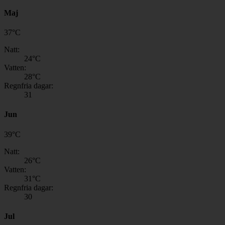
Maj
37
°
C
Natt:
24
°C
Vatten:
28
°C
Regnfria dagar:
31
Jun
39
°
C
Natt:
26
°C
Vatten:
31
°C
Regnfria dagar:
30
Jul