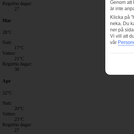
Genom att 
Regnfria dagar:
är inte anp
27
Klicka på ”
Mar
neka. Du ka
ner på sida
28
°
C
Vi vill att
Natt:
vår
Personu
17
°C
Vatten:
21
°C
Regnfria dagar:
30
Apr
32
°
C
Natt:
20
°C
Vatten:
25
°C
Regnfria dagar:
27