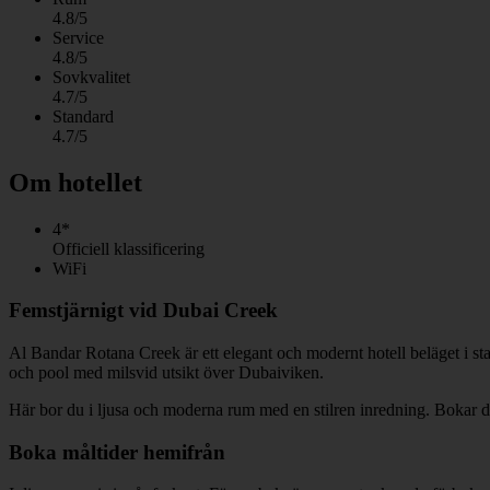
4.8/5
Service
4.8/5
Sovkvalitet
4.7/5
Standard
4.7/5
Om hotellet
4*
Officiell klassificering
WiFi
Femstjärnigt vid Dubai Creek
Al Bandar Rotana Creek är ett elegant och modernt hotell beläget i s
och pool med milsvid utsikt över Dubaiviken.
Här bor du i ljusa och moderna rum med en stilren inredning. Bokar du 
Boka måltider hemifrån