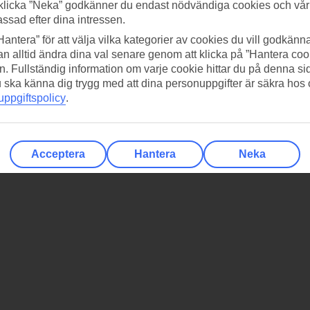
klicka ”Neka” godkänner du endast nödvändiga cookies och vå
assad efter dina intressen.
Hantera” för att välja vilka kategorier av cookies du vill godkänna
n alltid ändra dina val senare genom att klicka på ”Hantera coo
n. Fullständig information om varje cookie hittar du på denna s
 du ska känna dig trygg med att dina personuppgifter är säkra hos
ppgiftspolicy
.
Acceptera
Hantera
Neka