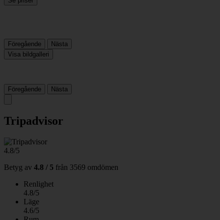
Se priser
Föregående
Nästa
Visa bildgalleri
Föregående
Nästa
Tripadvisor
4.8/5
Betyg av
4.8 / 5
från
3569 omdömen
Renlighet
4.8/5
Läge
4.6/5
Rum