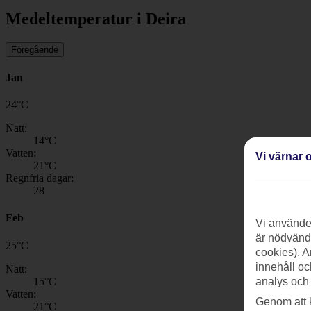
Medeltemperatur i Deira
Föregående
Jan
24
°
C
Natt:
14
°C
Vatten:
Vi värnar o
21
°C
Regnfria dagar:
28
Feb
Vi använder
är nödvändi
25
°
C
cookies). A
innehåll oc
Natt:
15
°C
analys och
Vatten:
Genom att 
21
°C