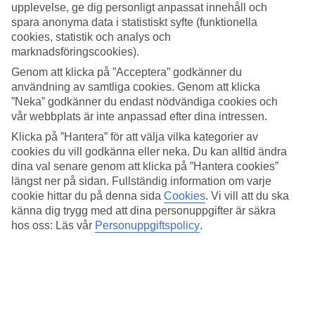
trädgården eller poolen. Vill bo i en ännu mer lugn atmosfär kan du
upplevelse, ge dig personligt anpassat innehåll och
boka rum i zonen som är endast för vuxna.
spara anonyma data i statistiskt syfte (funktionella
cookies, statistik och analys och
Varva poolbad med strandhäng
marknadsföringscookies).
Om ett bad i havet känns lockande behöver du inte gå långt. Från
Genom att klicka på ”Acceptera” godkänner du
hotellet är det bara ett stenkast till stranden där du möts av ljus sand
användning av samtliga cookies. Genom att klicka
och havet som skimrar i blå nyanser.
”Neka” godkänner du endast nödvändiga cookies och
vår webbplats är inte anpassad efter dina intressen.
Massage och träning
Klicka på ”Hantera” för att välja vilka kategorier av
För extra avkoppling kan du besöka spa-avdelningen där du har
cookies du vill godkänna eller neka. Du kan alltid ändra
möjlighet att ta en massagebehandling. Om du gillar att träna och
dina val senare genom att klicka på ”Hantera cookies”
hålla igång finns även ett gym där du kan köra ett pass med utsikt
längst ner på sidan. Fullständig information om varje
över palmerna i trädgården.
cookie hittar du på denna sida
Cookies
.
Vi vill att du ska
känna dig trygg med att dina personuppgifter är säkra
Välj mellan flera restauranger
hos oss: Läs vår
Personuppgiftspolicy
.
En bufférestaurang och fyra temarestauranger ingår i din All
Inclusive. Med fyra temarestauranger som erbjuder mat från olika
delar av världen kan du alltid hitta något spännande att äta. Välj
mellan allt från dominikanskt till italienskt, mexikanskt och asiatiskt.
Antal rum : 409