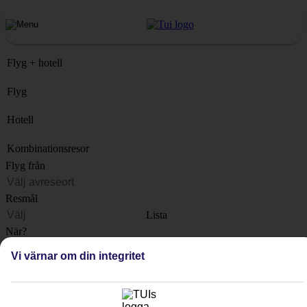
Flyg + hotell
Flyg
Hotell
Kombinationsresor
Flyg från
Resmål
Lista
När?
Vi värnar om din integritet
Hur länge?
1 vecka
Antal resenärer