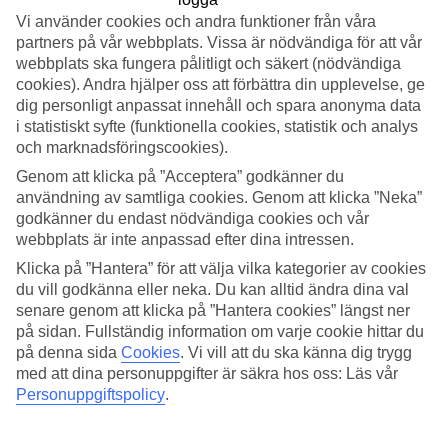
Vi använder cookies och andra funktioner från våra
Sök
partners på vår webbplats. Vissa är nödvändiga för att vår
webbplats ska fungera pålitligt och säkert (nödvändiga
cookies). Andra hjälper oss att förbättra din upplevelse, ge
dig personligt anpassat innehåll och spara anonyma data
Du är för närvarande inom
i statistiskt syfte (funktionella cookies, statistik och analys
och marknadsföringscookies).
Hem
Resmål
Genom att klicka på ”Acceptera” godkänner du
Cypern
användning av samtliga cookies. Genom att klicka ”Neka”
Långsemester
godkänner du endast nödvändiga cookies och vår
webbplats är inte anpassad efter dina intressen.
STOR OUTLET FÖR RESOR!
Klicka på ”Hantera” för att välja vilka kategorier av cookies
Fynda nu »
du vill godkänna eller neka. Du kan alltid ändra dina val
senare genom att klicka på ”Hantera cookies” längst ner
Långsemester till Cypern
på sidan. Fullständig information om varje cookie hittar du
på denna sida
Cookies
.
Vi vill att du ska känna dig trygg
med att dina personuppgifter är säkra hos oss: Läs vår
Tycker du att semestern ofta blir lite för kort? Skulle du gärna vilja
Personuppgiftspolicy
.
ha lite mer tid att upptäcka allt som resmålet har att erbjuda när det
gäller sevärdheter, eller kanske behöver du mer tid att slappna av vid
poolen? Då kan en långtidssemester på Cypern passa perfekt för