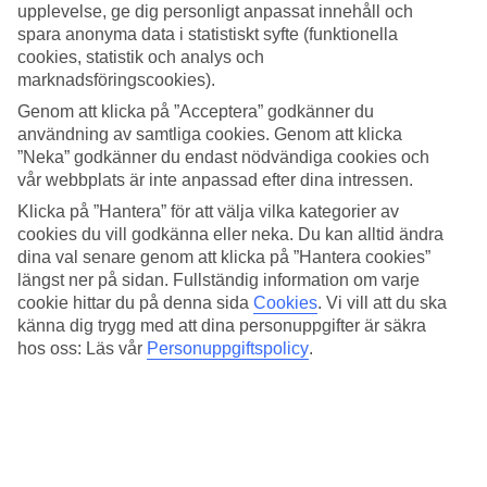
upplevelse, ge dig personligt anpassat innehåll och
Är du ute efter en kravlös semester är det precis vad som serveras
spara anonyma data i statistiskt syfte (funktionella
här: aktiviteter för barn och vuxna att ta för sig av när man vill. Och
cookies, statistik och analys och
när du vill slappa finns det rofyllda hörn för det.
marknadsföringscookies).
Lång strand
Genom att klicka på ”Acceptera” godkänner du
användning av samtliga cookies. Genom att klicka
Det är inte mer än några steg ner till den långgrunda stranden och
”Neka” godkänner du endast nödvändiga cookies och
tröttnar du på att bada är det bara att pipa upp till hotellet och vara
vår webbplats är inte anpassad efter dina intressen.
med på ett aerobicspass eller ligga i en solsäng med fladdrande vita
Klicka på ”Hantera” för att välja vilka kategorier av
gardiner och läsa semesterpocketen.
cookies du vill godkänna eller neka. Du kan alltid ändra
För foodies i alla åldrar
dina val senare genom att klicka på ”Hantera cookies”
längst ner på sidan. Fullständig information om varje
Om mat är ett av dina viktigaste semesterämnen har du hamnat helt
cookie hittar du på denna sida
Cookies
.
Vi vill att du ska
rätt. Restaurangerna dukar upp med alltifrån fräscha bufféer till à la
känna dig trygg med att dina personuppgifter är säkra
carte med asiatiskt och medelhavsmat. Här finns något för alla, från
hos oss: Läs vår
Personuppgiftspolicy
.
fine dining till pannkakor, mackor och sallader.
Utflykt till gamla stan
Hotellets egen gratisbuss går flera gånger per dag in till Pomorie
som ligger på en halvö där du kan strosa omkring i den gamla
stadskärnans smala gränder.