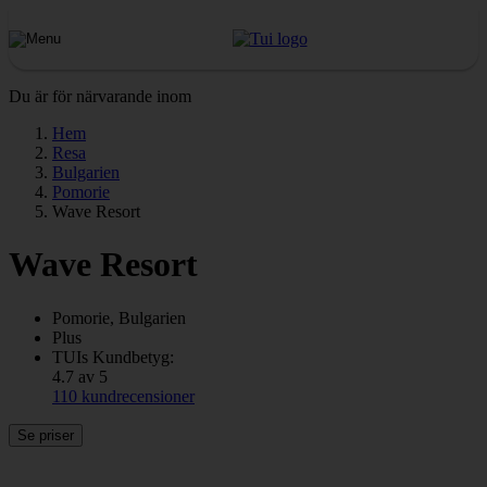
Du är för närvarande inom
Hem
Resa
Bulgarien
Pomorie
Wave Resort
Wave Resort
Pomorie, Bulgarien
Plus
TUIs Kundbetyg:
4.7 av 5
110 kundrecensioner
Se priser