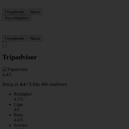
Föregående
Nästa
Visa bildgalleri
Föregående
Nästa
Tripadvisor
4.4/5
Betyg av
4.4 / 5
från
486 omdömen
Renlighet
4.7/5
Läge
4/5
Rum
4.6/5
Service