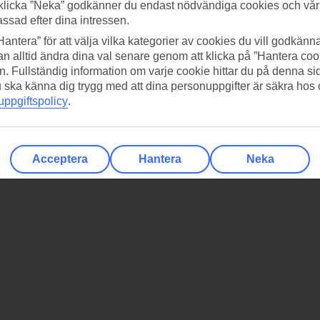
klicka ”Neka” godkänner du endast nödvändiga cookies och vå
assad efter dina intressen.
Hantera” för att välja vilka kategorier av cookies du vill godkänna
n alltid ändra dina val senare genom att klicka på ”Hantera coo
n. Fullständig information om varje cookie hittar du på denna s
 du ska känna dig trygg med att dina personuppgifter är säkra hos
ppgiftspolicy
.
Acceptera
Hantera
Neka