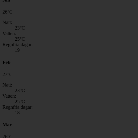
26
°
C
Natt:
23
°C
Vatten:
25
°C
Regnfria dagar:
19
Feb
27
°
C
Natt:
23
°C
Vatten:
25
°C
Regnfria dagar:
18
Mar
26
°
C