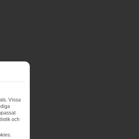
ats. Vissa
ndiga
anpassat
tistik och
kies.