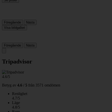
Se priser
Föregående
Nästa
Visa bildgalleri
Föregående
Nästa
Tripadvisor
4.6/5
Betyg av
4.6 / 5
från
3571 omdömen
Renlighet
4.7/5
Läge
4.8/5
Rum