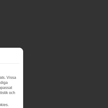
ats. Vissa
ndiga
anpassat
tistik och
kies.