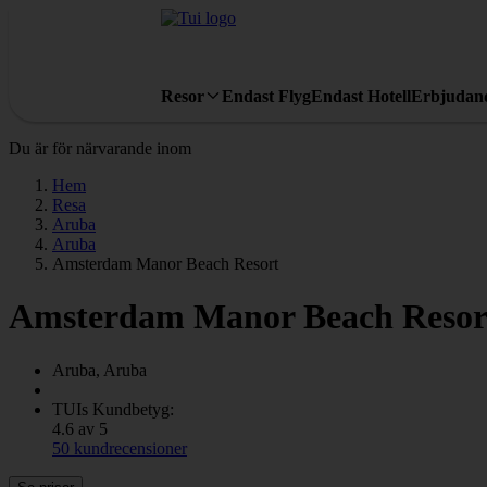
Resor
Endast Flyg
Endast Hotell
Erbjudan
Du är för närvarande inom
Hem
Resa
Aruba
Aruba
Amsterdam Manor Beach Resort
Amsterdam Manor Beach Resor
Aruba, Aruba
TUIs Kundbetyg:
4.6 av 5
50 kundrecensioner