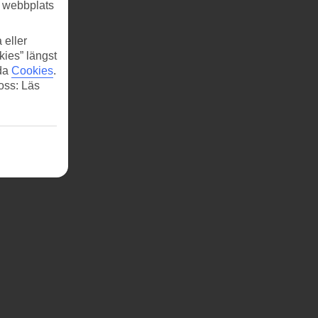
r webbplats
 eller
kies” längst
ida
Cookies
.
 oss: Läs