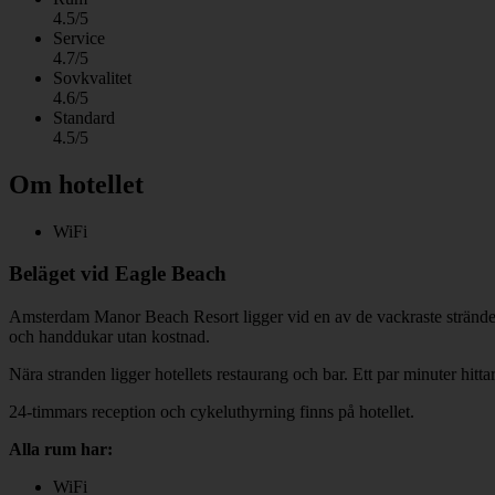
4.5/5
Service
4.7/5
Sovkvalitet
4.6/5
Standard
4.5/5
Om hotellet
WiFi
Beläget vid Eagle Beach
Amsterdam Manor Beach Resort ligger vid en av de vackraste strändern
och handdukar utan kostnad.
Nära stranden ligger hotellets restaurang och bar. Ett par minuter hitt
24-timmars reception och cykeluthyrning finns på hotellet.
Alla rum har:
WiFi