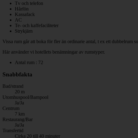
Tv och telefon
Hårfön
Kassafack
AC
Te- och kaffefaciliteter
Strykjärn
Vissa rum går att boka för fler än ordinarie antal, t ex ett dubbelrum 
Här använder vi hotellets benämningar av rumstyper.
Antal rum : 72
Snabbfakta
Bad/strand
20 m
Utomhuspool/Barnpool
Ja/Ja
Centrum
7 km
Restaurang/Bar
Ja/Ja
Transfertid
Cirka 20 till 40 minuter