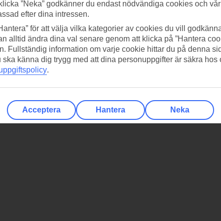
klicka ”Neka” godkänner du endast nödvändiga cookies och vå
assad efter dina intressen.
Hantera” för att välja vilka kategorier av cookies du vill godkänna
n alltid ändra dina val senare genom att klicka på ”Hantera coo
n. Fullständig information om varje cookie hittar du på denna s
 du ska känna dig trygg med att dina personuppgifter är säkra hos
ppgiftspolicy
.
Acceptera
Hantera
Neka