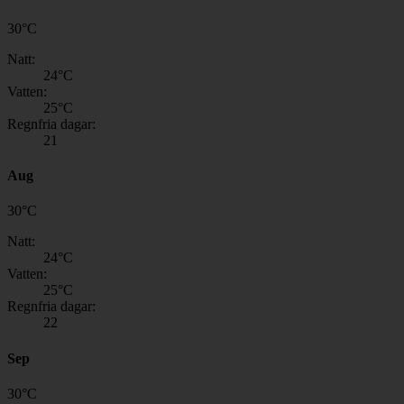
30
°
C
Natt:
24
°C
Vatten:
25
°C
Regnfria dagar:
21
Aug
30
°
C
Natt:
24
°C
Vatten:
25
°C
Regnfria dagar:
22
Sep
30
°
C