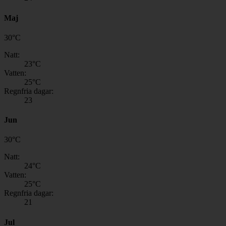
Maj
30
°
C
Natt:
23
°C
Vatten:
25
°C
Regnfria dagar:
23
Jun
30
°
C
Natt:
24
°C
Vatten:
25
°C
Regnfria dagar:
21
Jul