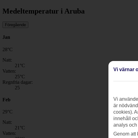
Medeltemperatur i Aruba
Föregående
Jan
28
°
C
Natt:
21
°C
Vi värnar o
Vatten:
25
°C
Regnfria dagar:
25
Vi använder
Feb
är nödvändi
29
°
C
cookies). A
innehåll oc
Natt:
analys och
21
°C
Vatten:
Genom att 