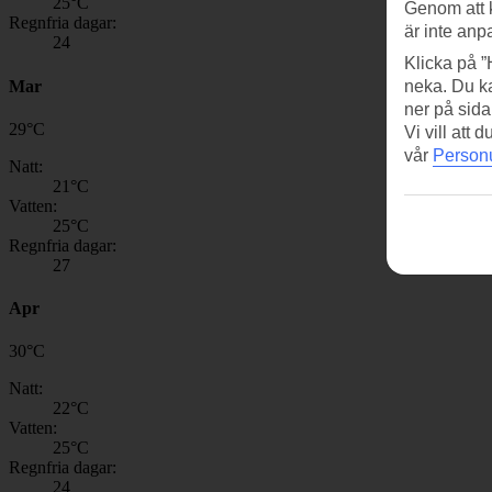
25
°C
Genom att 
Regnfria dagar:
är inte anp
24
Klicka på ”
Mar
neka. Du ka
ner på sida
29
°
C
Vi vill att
vår
Personu
Natt:
21
°C
Vatten:
25
°C
Regnfria dagar:
27
Apr
30
°
C
Natt:
22
°C
Vatten:
25
°C
Regnfria dagar:
24