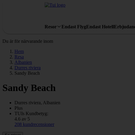
Resor
Endast Flyg
Endast Hotell
Erbjudan
Du är för närvarande inom
Hem
Resa
Albanien
Durres riviera
Sandy Beach
Sandy Beach
Durres riviera, Albanien
Plus
TUIs Kundbetyg:
4.6 av 5
208 kundrecensioner