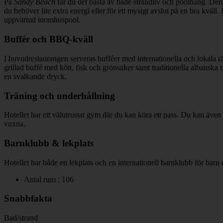
På
Sandy Beach
får du det bästa av både strandliv och poolhäng. Den 
du behöver lite extra energi eller för ett mysigt avslut på en bra kväl
uppvärmd inomhuspool.
Buffér och BBQ-kväll
I huvudrestaurangen serveras bufféer med internationella och lokala rä
grillad buffé med kött, fisk och grönsaker samt traditionella albanska
en svalkande dryck.
Träning och underhållning
Hotellet har ett välutrustat gym där du kan köra ett pass. Du kan äve
vuxna.
Barnklubb & lekplats
Hotellet har både en lekplats och en internationell barnklubb för barn 
Antal rum : 106
Snabbfakta
Bad/strand