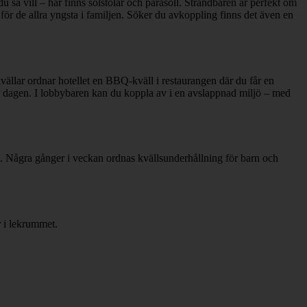
 så vill – här finns solstolar och parasoll. Strandbaren är perfekt om
 för de allra yngsta i familjen. Söker du avkoppling finns det även en
kvällar ordnar hotellet en BBQ-kväll i restaurangen där du får en
n av dagen. I lobbybaren kan du koppla av i en avslappnad miljö – med
nd. Några gånger i veckan ordnas kvällsunderhållning för barn och
r i lekrummet.