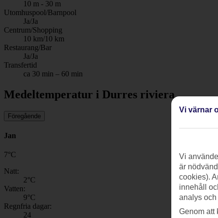
10 m - 30 m
Utomhuspool/Barnpool
Ja/Ja
Centrum/Shopping
10 km/10 km
Restaurang/Bar
Ja/Ja
Transfertid
ca 30 min – 60 min
Medeltemperatur i Durres riviera
Vi värnar o
Föregående
Jan
7
°
C
Vi använder
är nödvändi
Natt:
cookies). A
2
°C
innehåll oc
Vatten:
analys och
9
°C
Regnfria dagar:
Genom att 
24