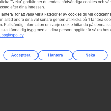
klicka ”Neka” godkänner du endast nödvändiga cookies och vå
assad efter dina intressen.
Hantera” för att välja vilka kategorier av cookies du vill godkänna
n alltid ändra dina val senare genom att klicka på ”Hantera coo
n. Fullständig information om varje cookie hittar du på denna s
 du ska känna dig trygg med att dina personuppgifter är säkra hos
ppgiftspolicy
.
Acceptera
Hantera
Neka