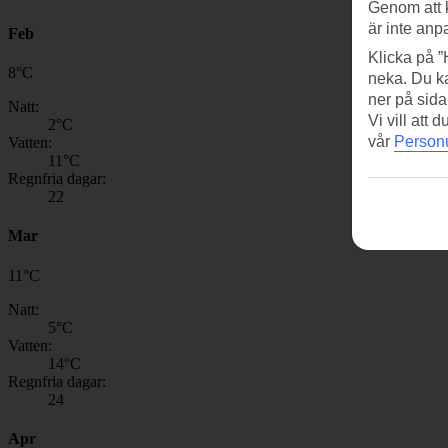
Genom att 
är inte anp
Feb
Klicka på ”
8
°
C
neka. Du ka
ner på sida
Natt:
Vi vill att
2
°C
vår
Personu
Vatten:
11
°C
Regnfria dagar:
22
Mar
11
°
C
Natt:
5
°C
Vatten:
14
°C
Regnfria dagar:
24
Apr