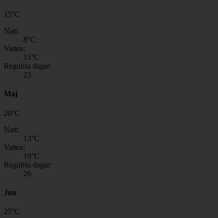
15
°
C
Natt:
8
°C
Vatten:
15
°C
Regnfria dagar:
23
Maj
20
°
C
Natt:
13
°C
Vatten:
19
°C
Regnfria dagar:
26
Jun
25
°
C