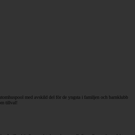
r utomhuspool med avskild del för de yngsta i familjen och barnklubb
m tillval!