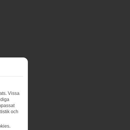
ats. Vissa
ndiga
anpassat
tistik och
kies.