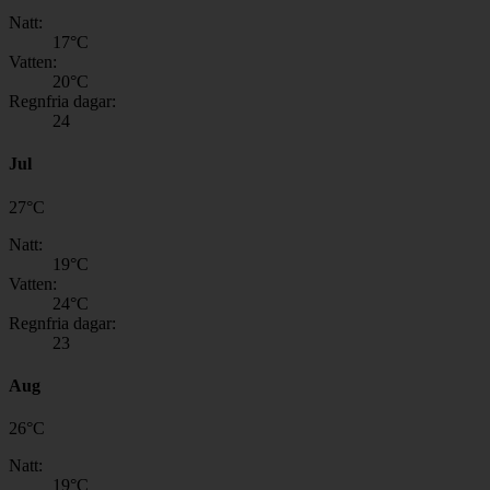
Natt:
17
°C
Vatten:
20
°C
Regnfria dagar:
24
Jul
27
°
C
Natt:
19
°C
Vatten:
24
°C
Regnfria dagar:
23
Aug
26
°
C
Natt:
19
°C