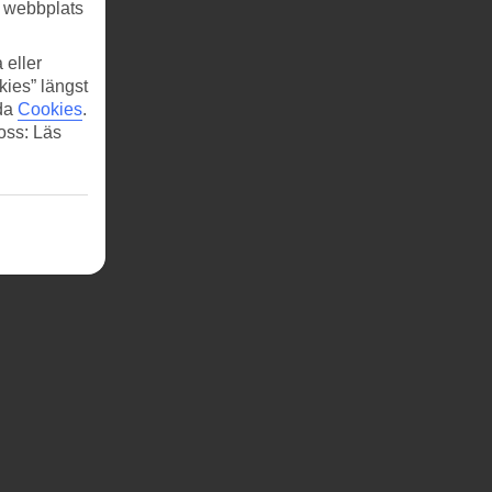
r webbplats
 eller
kies” längst
ida
Cookies
.
 oss: Läs