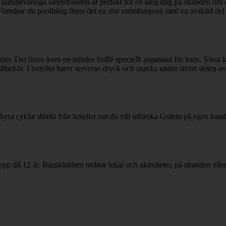
familjevänliga sandstranden är perfekt för en lång dag på stranden om du
l. Föredrar du poolhäng finns det en stor utomhuspool med en avskild del
tter. Det finns även en mindre buffé speciellt anpassad för barn. Vissa 
 tillbehör. I hotellet barer serveras dryck och snacks under större dele
n hyra cyklar direkt från hotellet om du vill utforska Golem på egen ha
upp till 12 år. Barnklubben ordnar lekar och aktiviteter, på stranden elle