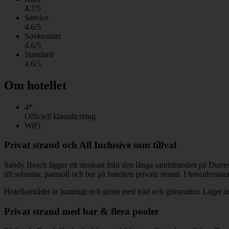
4.7/5
Service
4.6/5
Sovkvalitet
4.6/5
Standard
4.6/5
Om hotellet
4*
Officiell klassificering
WiFi
Privat strand och All Inclusive som tillval
Sandy Beach ligger ett stenkast från den långa sandstranden på Durres
till solstolar, parasoll och bar på hotellets privata strand. I huvudres
Hotellområdet är lummigt och grönt med träd och gräsmattor. Läget är 
Privat strand med bar & flera pooler