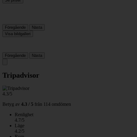
Se priser
Föregående
Nästa
Visa bildgalleri
Föregående
Nästa
Tripadvisor
4.3/5
Betyg av
4.3 / 5
från
114 omdömen
Renlighet
4.7/5
Läge
4.2/5
Rum