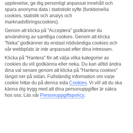
Pool och strand
upplevelse, ge dig personligt anpassat innehåll och
spara anonyma data i statistiskt syfte (funktionella
Hotellets poolområde ligger alldeles invid stranden och den bilfria
cookies, statistik och analys och
strandpromenaden som är perfekt för en liten morgonpromenad. På
marknadsföringscookies).
stranden finns kostnadsfria solsängar för dig som hotellgäst.
Genom att klicka på ”Acceptera” godkänner du
Middag vid poolside i solnedgången
användning av samtliga cookies. Genom att klicka
”Neka” godkänner du endast nödvändiga cookies och
Huvudrestaurangen serverar bufféer till frukost, lunch och middag.
vår webbplats är inte anpassad efter dina intressen.
På kvällarna kan du även äta i à la carte-restaurangen, som dukar
Klicka på ”Hantera” för att välja vilka kategorier av
upp sina bord i trädgården och kring poolen. Frukost ingår och som
tillval kan du boka halvpension eller All Inclusive – som då gäller i
cookies du vill godkänna eller neka. Du kan alltid ändra
huvudrestaurangen och hotellets två barer.
dina val senare genom att klicka på ”Hantera cookies”
längst ner på sidan. Fullständig information om varje
Antal rum : 100
cookie hittar du på denna sida
Cookies
.
Vi vill att du ska
känna dig trygg med att dina personuppgifter är säkra
Snabbfakta
hos oss: Läs vår
Personuppgiftspolicy
.
Bad/strand
30 m
Utomhuspool/Barnpool
Ja/Ja
Centrum/Shopping
23 km/8.5 km