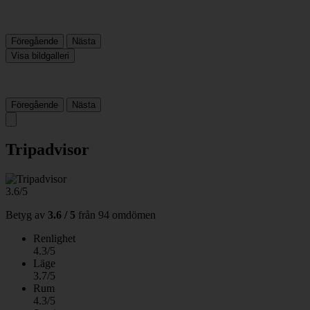
Föregående
Nästa
Visa bildgalleri
Föregående
Nästa
Tripadvisor
3.6/5
Betyg av
3.6 / 5
från
94 omdömen
Renlighet
4.3/5
Läge
3.7/5
Rum
4.3/5