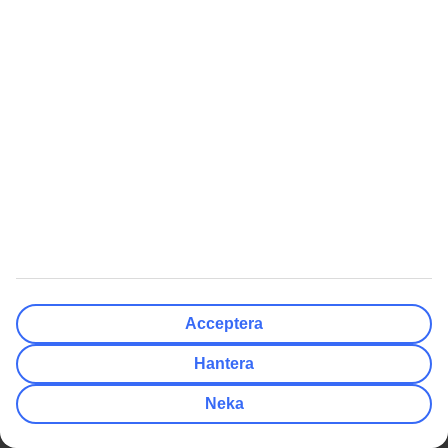
Weekendresor
Att Resa Med Oss
Om TUI
Betalning & biljetter
Om företaget
Reseförsäkringar
Press & media
Av- och ombokningsskydd
Integritet & säkerhet
Resevillkor
Hantera cookies
Flyginformation
Hållbarhet
På resmålet
Jobba hos oss
Samarbetspartners
Compliance och integritet
Acceptera
Rekommenderat
Kundservice
Presentkort på resor
Så lätt når du guiderna
Hantera
Tryggt med resegaranti
TUI-appen
Neka
Delbetala resan med TUI Card
myTUI