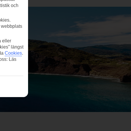
tistik och
kies.
r webbplats
 eller
kies” längst
ida
Cookies
.
 oss: Läs