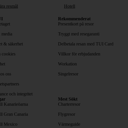
ära resmål
Hotell
I
Rekommenderat
taget
Presentkort på resor
& media
Tryggt med resegaranti
tet & säkerhet
Delbetala resan med TUI Card
 cookies
Villkor för erbjudanden
het
Workation
os oss
Singelresor
tspartners
nce och integritet
gar
Mest Sökt
ill Kanarieöarna
Charterresor
ill Gran Canaria
Flygresor
ill Mexico
Värmeguide