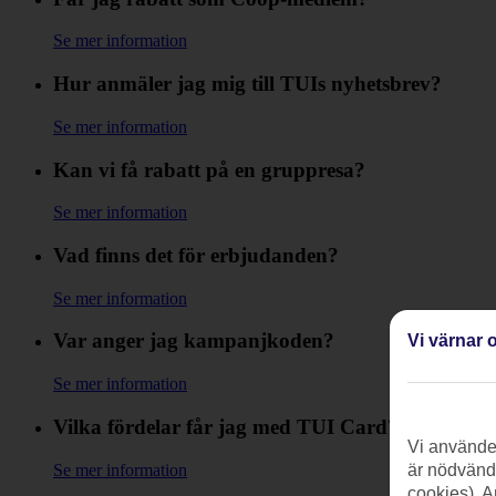
Se mer information
Hur anmäler jag mig till TUIs nyhetsbrev?
Se mer information
Kan vi få rabatt på en gruppresa?
Se mer information
Vad finns det för erbjudanden?
Se mer information
Var anger jag kampanjkoden?
Vi värnar o
Se mer information
Vilka fördelar får jag med TUI Card?
Vi använder
Se mer information
är nödvändi
cookies). A