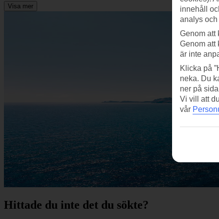
Visa mer
innehåll oc
analys och
Genom att 
Genom att 
är inte anp
Klicka på ”
neka. Du ka
ner på sida
Vi vill att
vår
Personu
Hittade du inte det du sökte?