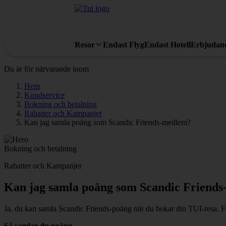
Resor
Endast Flyg
Endast Hotell
Erbjudan
Du är för närvarande inom
Hem
Kundservice
Bokning och betalning
Rabatter och Kampanjer
Kan jag samla poäng som Scandic Friends-medlem?
Bokning och betalning
Rabatter och Kampanjer
Kan jag samla poäng som Scandic Friend
Ja, du kan samla Scandic Friends-poäng när du bokar din TUI-resa. Fö
Så samlar du poäng