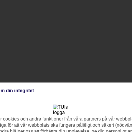
m din integritet
 cookies och andra funktioner från våra partners på vår webbpl
ga för att vår webbplats ska fungera pålitligt och säkert (nödvä
ndra hjälper oss att förbättra din upplevelse, ge dig personligt 