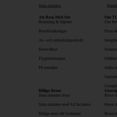
Sista minuten
Popul
Att Resa Med Oss
Om TU
Betalning & biljetter
Om före
Reseförsäkringar
Press 
Av- och ombokningsskydd
Integri
Resevillkor
Hantera
Flyginformation
Hållbar
På resmålet
Jobba h
Samarbe
Complia
Billiga Resor
Genvä
Sista minuten resor
Resor t
Sista minuten med All Inclusive
Resor t
Billiga resor till Grekland
Resor t