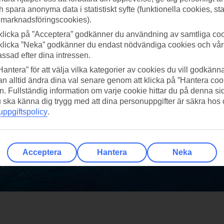
h spara anonyma data i statistiskt syfte (funktionella cookies, sta
 marknadsföringscookies).
klicka på ”Acceptera” godkänner du användning av samtliga coo
klicka ”Neka” godkänner du endast nödvändiga cookies och vå
assad efter dina intressen.
Hantera” för att välja vilka kategorier av cookies du vill godkänna
n alltid ändra dina val senare genom att klicka på ”Hantera coo
n. Fullständig information om varje cookie hittar du på denna s
 du ska känna dig trygg med att dina personuppgifter är säkra hos
ppgiftspolicy
.
Acceptera
Hantera
Neka