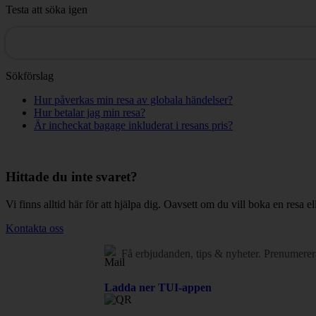
Testa att söka igen
Sökförslag
Hur påverkas min resa av globala händelser?
Hur betalar jag min resa?
Är incheckat bagage inkluderat i resans pris?
Hittade du inte svaret?
Vi finns alltid här för att hjälpa dig. Oavsett om du vill boka en resa el
Kontakta oss
Få erbjudanden, tips & nyheter.
Prenumerer
Ladda ner TUI-appen