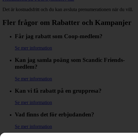
Det är kostnadsfritt och du kan avsluta prenumerationen när du vill.
Fler frågor om Rabatter och Kampanjer
Får jag rabatt som Coop-medlem?
Se mer information
Kan jag samla poäng som Scandic Friends-
medlem?
Se mer information
Kan vi få rabatt på en gruppresa?
Se mer information
Vad finns det för erbjudanden?
Se mer information