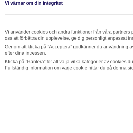
Var anger jag kampanjkoden?
Vi värnar om din integritet
Se mer information
Vilka fördelar får jag med TUI Card?
Vi använder cookies och andra funktioner från våra partners p
Se mer information
oss att förbättra din upplevelse, ge dig personligt anpassat i
Visa mer
Genom att klicka på ”Acceptera” godkänner du användning av
efter dina intressen.
Klicka på ”Hantera” för att välja vilka kategorier av cookies 
Fullständig information om varje cookie hittar du på denna s