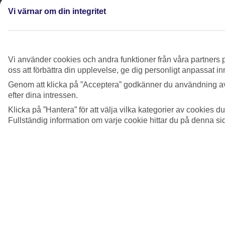
Jag har inte fått mitt presentkort via mejl, vad
Vi värnar om din integritet
gör jag?
Se mer information
Kan jag använda ett presentkort som jag köpt i
Vi använder cookies och andra funktioner från våra partners p
andra hand?
oss att förbättra din upplevelse, ge dig personligt anpassat i
Se mer information
Genom att klicka på ”Acceptera” godkänner du användning av
efter dina intressen.
Visa mer
Klicka på ”Hantera” för att välja vilka kategorier av cookies 
Fullständig information om varje cookie hittar du på denna s