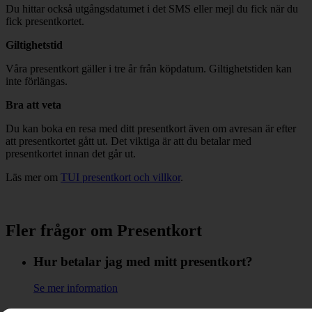
Du hittar också utgångsdatumet i det SMS eller mejl du fick när du
fick presentkortet.
Giltighetstid
Våra presentkort gäller i tre år från köpdatum. Giltighetstiden kan
inte förlängas.
Bra att veta
Du kan boka en resa med ditt presentkort även om avresan är efter
att presentkortet gått ut. Det viktiga är att du betalar med
presentkortet innan det går ut.
Läs mer om
TUI presentkort och villkor
.
Fler frågor om Presentkort
Hur betalar jag med mitt presentkort?
Se mer information