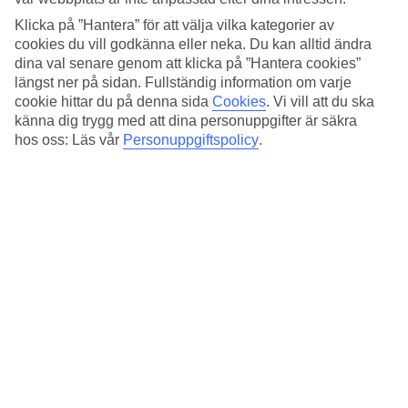
och livliga piazzor. Besök den imponerande Lecce-katedralen
Klicka på ”Hantera” för att välja vilka kategorier av
och den romerska amfiteatern för en djupdykning i stadens
cookies du vill godkänna eller neka. Du kan alltid ändra
rika förflutna.
dina val senare genom att klicka på ”Hantera cookies”
längst ner på sidan. Fullständig information om varje
cookie hittar du på denna sida
Cookies
.
Vi vill att du ska
Se våra resor till Lecce
känna dig trygg med att dina personuppgifter är säkra
hos oss: Läs vår
Personuppgiftspolicy
.
Se våra upplevelser i Lecce