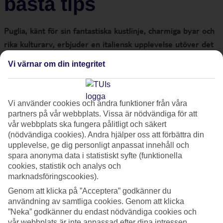
bästa tips
Puglia, känt för sin fantastiska kustlinje, charmiga byar och
rika kulturarv, erbjuder en italiensk upplevelse utöver det
vanliga. Puglia är en region som ligger längst sydost i
Vi värnar om din integritet
Italien och utgör "klacken" på den italienska stöveln.
Regionen består av sex olika provinser: Bari, Barletta-
Andria-Trani, Brindisi, Foggia, Lecce och Taranto. Bari är
Vi använder cookies och andra funktioner från våra
regionens huvudstad. Här är våra bästa tips på vad du bör
partners på vår webbplats. Vissa är nödvändiga för att
uppleva under din resa till Puglia.
vår webbplats ska fungera pålitligt och säkert
(nödvändiga cookies). Andra hjälper oss att förbättra din
upplevelse, ge dig personligt anpassat innehåll och
Historiska Lecce
spara anonyma data i statistiskt syfte (funktionella
cookies, statistik och analys och
marknadsföringscookies).
Känd som "Florens i södra Italien" är Lecce en stad rik på
Genom att klicka på ”Acceptera” godkänner du
historia och barockarkitektur. Promenera genom de smala
användning av samtliga cookies. Genom att klicka
gränderna och upptäck vackra kyrkor, gamla romerska ruiner
”Neka” godkänner du endast nödvändiga cookies och
vår webbplats är inte anpassad efter dina intressen.