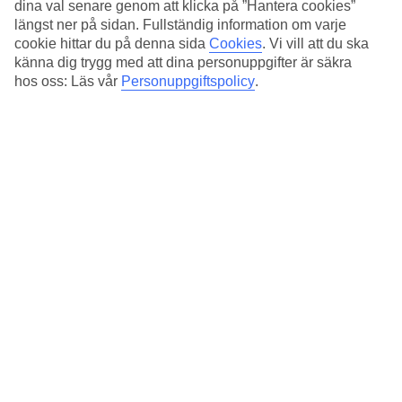
dina val senare genom att klicka på ”Hantera cookies”
många – från Alma Beach i söder till Blue Beach i norr. De
längst ner på sidan. Fullständig information om varje
flesta stränder i centrala Tel Aviv är barnvänliga. Två
cookie hittar du på denna sida
Cookies
.
Vi vill att du ska
favoritstränder är Lala Land (precis norr om Frishman
känna dig trygg med att dina personuppgifter är säkra
hos oss: Läs vår
Personuppgiftspolicy
.
Beach) och Banana Beach (strax söder om Jerusalem
Beach). Vid Lala Land finns riktigt bra strandrestauranger,
toaletter och utegym samt lekplats för barnen. Banana
Beach är lite mer nedtonat och softare.
Härliga kvarter i Tel Aviv
Namal
Tel Avivs gamla hamnområde är numera ombyggt och fullt
av restauranger, parker och affärer. Området är populärt
bland turister, har bra lekplatser och en härlig stämning!
Rothshild Avenyn & Neve Tzedek