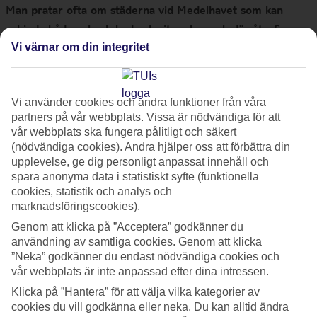
Man pratar ofta om städerna vid Medelhavet som kan
erbjuda både sol och bad och citypuls – och där återfinns
Tel Aviv, tillsammans med Barcelona, Palma och Aten.
Vi värnar om din integritet
Oavsett om du reser till Tel Aviv för bad, shopping eller
matupplevelser så kan staden erbjuda det året runt.
Vi använder cookies och andra funktioner från våra
partners på vår webbplats. Vissa är nödvändiga för att
Till Tel Aviv kan du resa året om. För stränderna, maten,
vår webbplats ska fungera pålitligt och säkert
stämningen – staden lever dygnet runt. Möt våren eller
(nödvändiga cookies). Andra hjälper oss att förbättra din
upplevelse, ge dig personligt anpassat innehåll och
förlänga sommaren (luften och havet är varmt till
spara anonyma data i statistiskt syfte (funktionella
november!). Även vintern är varmare här i östra Medelhavet
cookies, statistik och analys och
(jämfört med västra) men det förekommer vinterregn under
marknadsföringscookies).
december och januari.
Genom att klicka på ”Acceptera” godkänner du
användning av samtliga cookies. Genom att klicka
”Neka” godkänner du endast nödvändiga cookies och
Tel Avivs stränder
vår webbplats är inte anpassad efter dina intressen.
Klicka på ”Hantera” för att välja vilka kategorier av
I
Tel Aviv
är det på stränderna man träffas. Och staden har
cookies du vill godkänna eller neka. Du kan alltid ändra