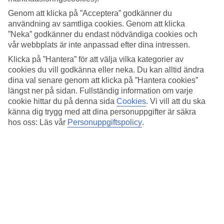
semester. Om det är storstadssemester på schemat håller de
Genom att klicka på ”Acceptera” godkänner du
utkik efter bra restauranger hellre än turistattraktioner.
användning av samtliga cookies. Genom att klicka
”Neka” godkänner du endast nödvändiga cookies och
vår webbplats är inte anpassad efter dina intressen.
Klicka på ”Hantera” för att välja vilka kategorier av
Förutom att de både gillar att frilufsa och åka skidor har
cookies du vill godkänna eller neka. Du kan alltid ändra
Erika och Filip en gemensam uppfattning om hur en
dina val senare genom att klicka på ”Hantera cookies”
längst ner på sidan. Fullständig information om varje
semester ska vara upplagd. Antingen ska det var mycket
cookie hittar du på denna sida
Cookies
.
Vi vill att du ska
aktivitet eller helt fokuserat på avkoppling.
känna dig trygg med att dina personuppgifter är säkra
hos oss: Läs vår
Personuppgiftspolicy
.
”Jag håller på med havsfiske och Filip följde med mig och
min pappa till Lofoten för att fiska tidigare på sommaren",
säger Erika. "Det är ganska intensivt och ganska kallt."
Så efter den resan letade de efter något som skulle vara raka
motsatsen till
ganska intensivt och ganska kallt,
det vill säga:
Värme, sol, lugn och ro. Dessutom skulle det vara på tu man