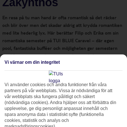
Zakynthos
En resa på tu man hand är ofta romantisk så det räcker
och blir över men det skadar aldrig att krydda romantiken
med lite hederlig lyx. Här berättar Filip och Erika om sin
romantiska semester på TUI BLUE Caravel – där egen
pool, fantastiska bufféer och möjligheten ger semestern
det lilla extra, samtidigt som man har möjlighet att göra
Vi värnar om din integritet
det man själv vill. Dessutom får du veta hur TUI BLUE
Caravel är motsatsen till havsfiske i Lofoten.
Vi använder cookies och andra funktioner från våra
partners på vår webbplats. Vissa är nödvändiga för att
vår webbplats ska fungera pålitligt och säkert
Erika och Filip
(nödvändiga cookies). Andra hjälper oss att förbättra din
upplevelse, ge dig personligt anpassat innehåll och
Erika jobbar som IT-konsult och är utbildad civilingenjör. Filip är
spara anonyma data i statistiskt syfte (funktionella
rekryteringsansvarig på TUI. Båda två är friluftsmänniskor och
cookies, statistik och analys och
tycker att mat är en av de viktigaste ingredienserna för en bra
marknadsföringscookies).