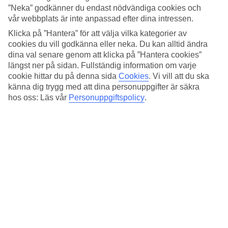
Boston är en av USA:s äldsta och mest promenadvänliga
”Neka” godkänner du endast nödvändiga cookies och
vår webbplats är inte anpassad efter dina intressen.
städer. Här blandas tegelbyggnader, parker, smala gator och
Klicka på ”Hantera” för att välja vilka kategorier av
skyskraporna. Staden förknippas ofta med sport, USA:s
cookies du vill godkänna eller neka. Du kan alltid ändra
äldsta universitet Harvard University och ölmärket Samuel
dina val senare genom att klicka på ”Hantera cookies”
Adams.
längst ner på sidan. Fullständig information om varje
cookie hittar du på denna sida
Cookies
.
Vi vill att du ska
känna dig trygg med att dina personuppgifter är säkra
New York är staden som aldrig sover och med över åtta
hos oss: Läs vår
Personuppgiftspolicy
.
miljoner invånare är det USA:s folkrikaste. Staden förknippas
ofta med gula taxibilar, musikaler, skyskrapor och vår egen
Henrik Lundqvist.
Jag själv gillar Boston mest – lite kanske för att min lillebror
bor där. Senast jag var där passade jag på att flyga hem från
New York istället. Jag tog snabbtåget ner som var
jättesmidigt.