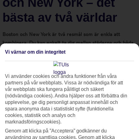
och New York – det
bästa av två världar
Boston och New York är två resmål som är enkla att
kombinera. Du kan enkelt ta dig mellan städerna och båda
är mysiga att resa till året runt. Städerna skiljer sig – New
Vi värnar om din integritet
York är typiskt amerikanskt med skyskrapor och Boston är
mer engelskt och charmigt. Du väljer själv vilken stad du
vill flyga till. Här är mina bästa tips!
Vi använder cookies och andra funktioner från våra
partners på vår webbplats. Vissa är nödvändiga för att
vår webbplats ska fungera pålitligt och säkert
Strosa genom parker, pausa på caféer, matmarknader,
(nödvändiga cookies). Andra hjälper oss att förbättra din
outlets eller spana in en NHL-match. Jag kan garantera att
upplevelse, ge dig personligt anpassat innehåll och
spara anonyma data i statistiskt syfte (funktionella
det är en upplevelse även för den som inte bryr sig ett
cookies, statistik och analys och
smack om hockey.
Boston
och
New York
är två städer där du
marknadsföringscookies).
kan promenera överallt.
Genom att klicka på ”Acceptera” godkänner du
användning av samtliga cookies. Genom att klicka