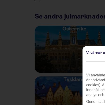
Se andra julmarknader
Österrike
Vi värnar 
Vi använder
Tyskland
är nödvändi
cookies). A
innehåll oc
analys och
Genom att 