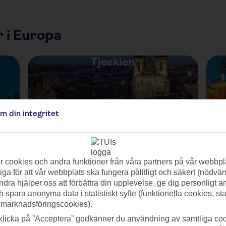
 i Europa
Tjeckien
om din integritet
 cookies och andra funktioner från våra partners på vår webbpl
Ungern
ga för att vår webbplats ska fungera pålitligt och säkert (nödvä
ndra hjälper oss att förbättra din upplevelse, ge dig personligt 
h spara anonyma data i statistiskt syfte (funktionella cookies, sta
 marknadsföringscookies).
klicka på ”Acceptera” godkänner du användning av samtliga coo