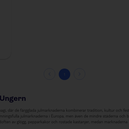
left
1
right
 Ungern
agi, där de färgglada julmarknaderna kombinerar tradition, kultur och festl
ningsfulla julmarknaderna i Europa, men även de mindre städerna och b
 doften av glögg, pepparkakor och rostade kastanjer, medan marknaderna 