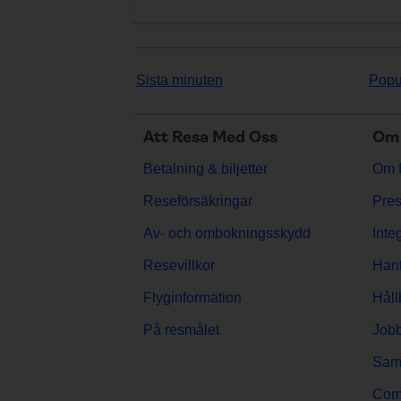
Sista minuten
Popu
Att Resa Med Oss
Om 
Betalning & biljetter
Om f
Reseförsäkringar
Pres
Av- och ombokningsskydd
Inte
Resevillkor
Hant
Flyginformation
Håll
På resmålet
Jobb
Sama
Comp