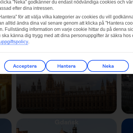
klicka ”Neka” godkänner du endast nödvändiga cookies och vå
assad efter dina intressen.
Hantera” för att välja vilka kategorier av cookies du vill godkänna
n alltid ändra dina val senare genom att klicka på ”Hantera coo
n. Fullständig information om varje cookie hittar du på denna s
 du ska känna dig trygg med att dina personuppgifter är säkra hos
ppgiftspolicy
.
London
Acceptera
Hantera
Neka
Gdańsk