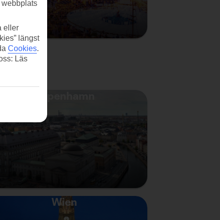
r webbplats
 eller
kies” längst
ida
Cookies
.
 oss: Läs
Köpenhamn
Wien