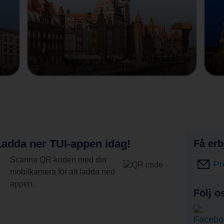
adda ner TUI-appen idag!
Få erb
Scanna QR-koden med din
Pr
mobilkamera för att ladda ned
appen.
Följ o