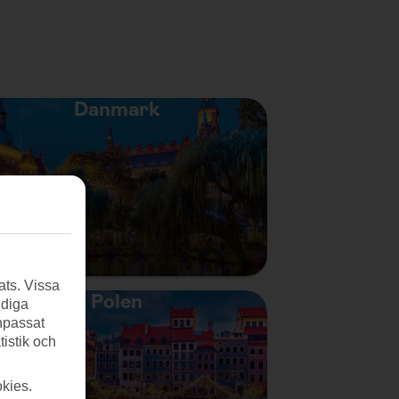
Danmark
ats. Vissa
Polen
ndiga
anpassat
tistik och
kies.