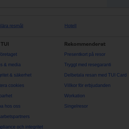
lära resmål
Hotell
TUI
Rekommenderat
öretaget
Presentkort på resor
s & media
Tryggt med resegaranti
gritet & säkerhet
Delbetala resan med TUI Card
era cookies
Villkor för erbjudanden
barhet
Workation
a hos oss
Singelresor
rbetspartners
liance och integritet