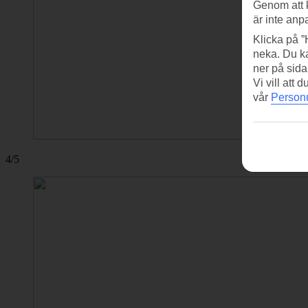
Genom att 
är inte anp
Klicka på ”
neka. Du ka
ner på sida
Vi vill att
vår
Personu
4/5