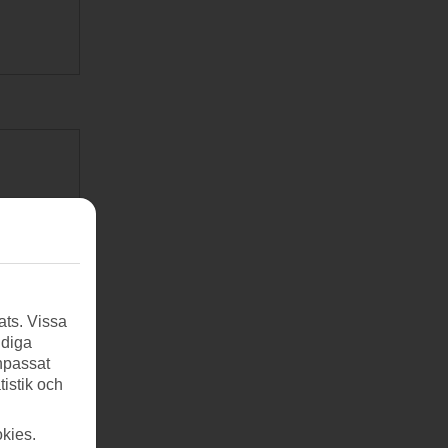
ats. Vissa
ndiga
anpassat
tistik och
kies.