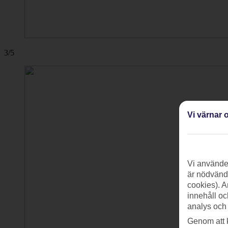
3/5
Vi värnar o
Vi använder
är nödvändi
cookies). A
innehåll oc
analys och
Genom att 