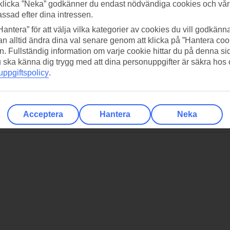
klicka ”Neka” godkänner du endast nödvändiga cookies och vå
assad efter dina intressen.
Hantera” för att välja vilka kategorier av cookies du vill godkänna
n alltid ändra dina val senare genom att klicka på ”Hantera coo
n. Fullständig information om varje cookie hittar du på denna s
 du ska känna dig trygg med att dina personuppgifter är säkra hos
ppgiftspolicy
.
Acceptera
Hantera
Neka