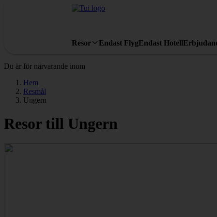
Resor
Endast Flyg
Endast Hotell
Erbjudan
Du är för närvarande inom
Hem
Resmål
Ungern
Resor till Ungern