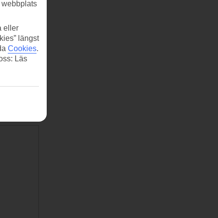
r webbplats
 eller
kies” längst
ida
Cookies
.
 oss: Läs