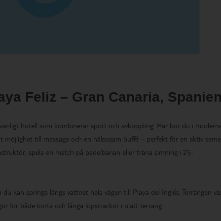
aya Feliz – Gran Canaria, Spanie
evänligt hotell som kombinerar sport och avkoppling. Här bor du i moder
 möjlighet till massage och en hälsosam buffé – perfekt för en aktiv seme
nstruktör, spela en match på padelbanan eller träna simning i 25-
h du kan springa längs vattnet hela vägen till Playa del Inglés. Terrängen vä
r för både korta och långa löpsträckor i platt terräng.