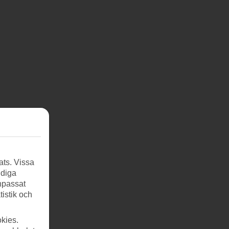
ch
ats. Vissa
ndiga
bar
anpassat
tistik och
kies.