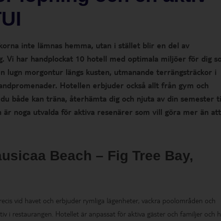
TUI
na inte lämnas hemma, utan i stället blir en del av
g. Vi har handplockat 10 hotell med optimala miljöer för dig 
 en lugn morgontur längs kusten, utmanande terrängsträckor i
trandpromenader. Hotellen erbjuder också allt från gym och
t du både kan träna, återhämta dig och njuta av din semester ti
h är noga utvalda för aktiva resenärer som vill göra mer än att
ausicaa Beach – Fig Tree Bay,
recis vid havet och erbjuder rymliga lägenheter, vackra poolområden och
tiv i restaurangen. Hotellet är anpassat för aktiva gäster och familjer och 