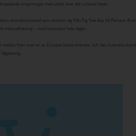
kopplande omgivningar med utsikt över det turkosa havet.
rskön strandpromenad som sträcker sig från Fig Tree Bay till Pernera. Rutt
och intervallträning – med havsutsikt hela vägen.
r röstats fram som en av Europas bästa stränder, och den kustnära löpru
r lågsäsong.