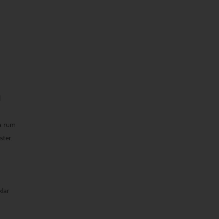
n
na rum
ster.
xlar