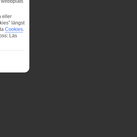
r webbplats
 eller
kies” längst
ida
Cookies
.
 oss: Läs
era