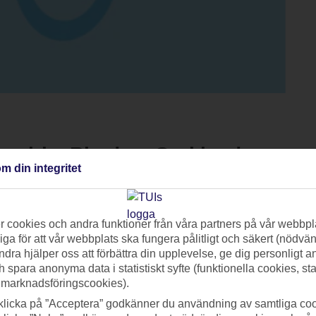
mmiri – Rhodos, Grekland
m din integritet
t val för den aktiva semesterfiraren som vill kombinera sport, avkoppling o
 och ett brett utbud av sportaktiviteter som löpning, cykling, yoga,
 cookies och andra funktioner från våra partners på vår webbpl
Det finns spinningklasser för de energiska, yoga för både nybörjare och
ga för att vår webbplats ska fungera pålitligt och säkert (nödvä
spel. För barn och tonåringar erbjuder hotellet stora lekplatser, barnklub
ndra hjälper oss att förbättra din upplevelse, ge dig personligt 
h spara anonyma data i statistiskt syfte (funktionella cookies, sta
attensporter som kanotpaddling och vindsurfing vid hotellet, och
 marknadsföringscookies).
klicka på ”Acceptera” godkänner du användning av samtliga coo