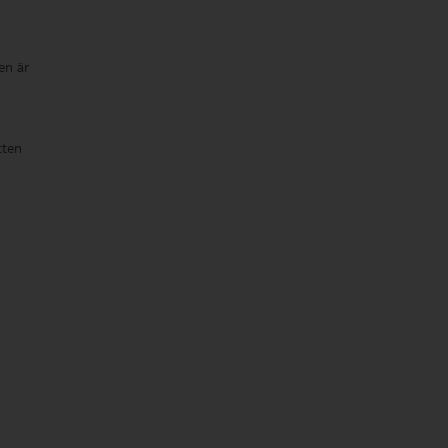
en är
tten