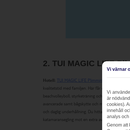
2. TUI MAGIC LIFE Pli
Vi värnar o
Hotell:
TUI MAGIC LIFE Plimmiri
är ett självklar
kvalitetstid med familjen. Här får du All Inclusive
Vi använder
beachvolleyboll, styrketräning och gruppklasser. 
är nödvändi
avancerade samt bågskytte och multicourt för boll
cookies). A
innehåll oc
och daglig underhållning. Du hittar också olika v
analys och
katamaransegling mot en extra avgift.
Genom att 