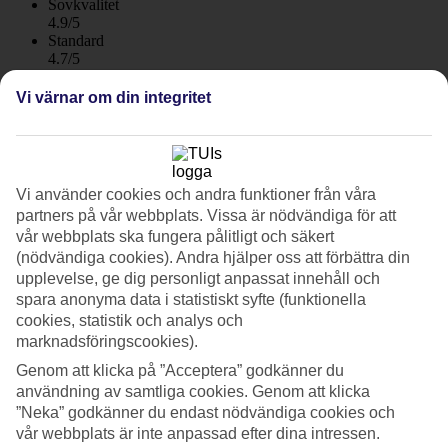
Sovkvalitet
4.9/5
Standard
4.7/5
Om hotellet
Vi värnar om din integritet
4*
Officiell klassificering
WiFi
Vi använder cookies och andra funktioner från våra
partners på vår webbplats. Vissa är nödvändiga för att
Boutiquehotell med spa och vuxen atmosfär
vår webbplats ska fungera pålitligt och säkert
På Hotel Creu de Tau Art & Spa bor du i en unik och fridfull miljö
(nödvändiga cookies). Andra hjälper oss att förbättra din
på en kulle i den pittoreska byn Capdepera på nordöstra Mallorca.
upplevelse, ge dig personligt anpassat innehåll och
Hotellbyggnaden var tidigare ett kloster som nu renoverats om till ett
spara anonyma data i statistiskt syfte (funktionella
högklassigt boutiquehotell.
cookies, statistik och analys och
marknadsföringscookies).
Härifrån har du cirka tio minuters bilresa till den fina sandstranden i
Cala Mesquida. Du bor i klassiskt inredda och rymliga rum med
Genom att klicka på ”Acceptera” godkänner du
balkong. Hela hotellet är dekorerat med både modern konst och
användning av samtliga cookies. Genom att klicka
äldre målningar, framför allt i de allmänna utrymmena och i den
”Neka” godkänner du endast nödvändiga cookies och
eleganta hotellbaren.
vår webbplats är inte anpassad efter dina intressen.