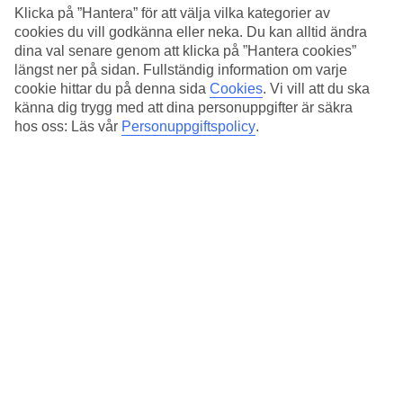
Infinitypool och balinesiska solsängar
Klicka på ”Hantera” för att välja vilka kategorier av
cookies du vill godkänna eller neka. Du kan alltid ändra
Poolområdet är en plats för avkoppling och vila. Här finns
dina val senare genom att klicka på ”Hantera cookies”
infinitypool och balinesiska solsängar med vidsträckt utsikt över de
längst ner på sidan. Fullständig information om varje
natursköna omgivningarna, bergstopparna och byns historiska slott.
cookie hittar du på denna sida
Cookies
.
Vi vill att du ska
Frukostbuffé ingår
känna dig trygg med att dina personuppgifter är säkra
hos oss: Läs vår
Personuppgiftspolicy
.
På morgonen väntar en uppdukad frukostbuffé och vill du att
ytterligare en måltid ska ingå finns halvpension att boka som tillval.
Restaurangen har uteterrass och serverar internationella rätter och
medelhavsinspirerad mat.
Elegant spa-avdelning och yoga
Spaet har en lyxigt avkopplande atmosfär, inomhuspool,
bubbelpool, bastu och flera behandlingar att välja mellan. Hotellet
erbjuder även yogapass.
För att bo på Hotel Creu de Tau Art & Spa behöver du ha fyllt 18
år.
Antal rum : 27