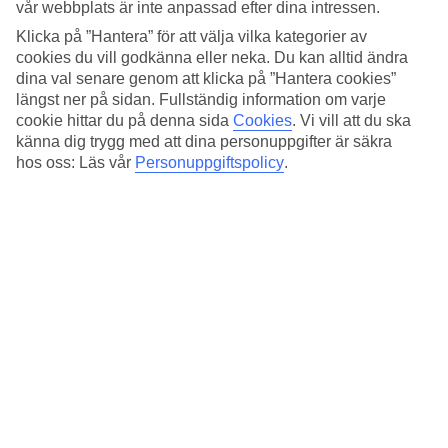
vår webbplats är inte anpassad efter dina intressen.
Klicka på ”Hantera” för att välja vilka kategorier av
cookies du vill godkänna eller neka. Du kan alltid ändra
dina val senare genom att klicka på ”Hantera cookies”
längst ner på sidan. Fullständig information om varje
cookie hittar du på denna sida
Cookies
.
Vi vill att du ska
känna dig trygg med att dina personuppgifter är säkra
hos oss: Läs vår
Personuppgiftspolicy
.
Källa: thelostguides.com
Marina Bay Sands Skypark, Singapore
Ta ett dopp i världens största rooftop infinity pool och njut
av utsikten från 57:e våningen över Singapore Skyline.
Perfekt efter en heldag på stan! När dagen sedan lider mot
sitt slut och solen går ned får du uppleva solnedgången från
första parkett.