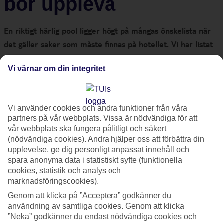
bör uppleva
En riktigt härlig pool ligger högt på mångas önskelista när
det gäller saker som måste finnas på hotellet. Vi har listat
7 olika hotell, som alla har en pool utöver det vanliga.
Vi värnar om din integritet
Ubud Hanging Gardens Resort, Bali
Vi använder cookies och andra funktioner från våra
På detta lyxresort, placerat i Ubud mitt på
Bali
bland
partners på vår webbplats. Vissa är nödvändiga för att
vulkaner, skog och risfält, finns denna pool som har en
vår webbplats ska fungera pålitligt och säkert
(nödvändiga cookies). Andra hjälper oss att förbättra din
fantastisk utsikt över områdets frodiga skogar. Medan du tar
upplevelse, ge dig personligt anpassat innehåll och
morgondoppet kan du också njuta av utsikten över det fina
spara anonyma data i statistiskt syfte (funktionella
templet, beläget på en liten bergsklippa en bit bort.
cookies, statistik och analys och
marknadsföringscookies).
Genom att klicka på ”Acceptera” godkänner du
användning av samtliga cookies. Genom att klicka
”Neka” godkänner du endast nödvändiga cookies och