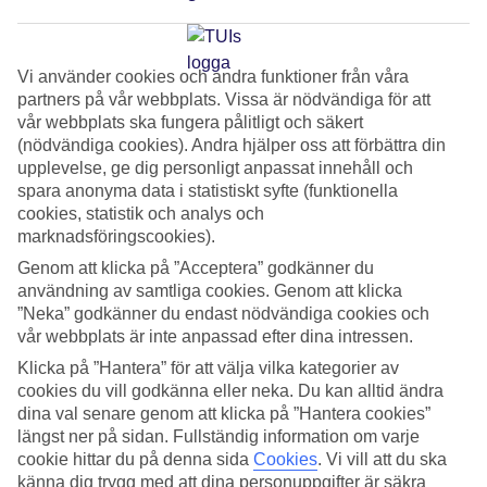
inredningsdetaljer
Zanzibar har länge lockat turister med sina kritvita
Vi använder cookies och andra funktioner från våra
stränder, mintgröna hav och färgstarka mix av afrikanska,
partners på vår webbplats. Vissa är nödvändiga för att
vår webbplats ska fungera pålitligt och säkert
arabiska och portugisiska traditioner.
(nödvändiga cookies). Andra hjälper oss att förbättra din
upplevelse, ge dig personligt anpassat innehåll och
Turismen är viktig för Zanzibar då den skapar många
spara anonyma data i statistiskt syfte (funktionella
arbetstillfällen. Samtidigt är det en utmaning att hantera
cookies, statistik och analys och
marknadsföringscookies).
avfall och nedskräpning från turismen, då ön saknar
Genom att klicka på ”Acceptera” godkänner du
kommunal avfallshantering.
användning av samtliga cookies. Genom att klicka
”Neka” godkänner du endast nödvändiga cookies och
För att minska avfallen på TUIs destinationer driver stiftelsen
vår webbplats är inte anpassad efter dina intressen.
TUI Care Foundation programmet Destination Zero Waste
Klicka på ”Hantera” för att välja vilka kategorier av
cookies du vill godkänna eller neka. Du kan alltid ändra
och på Zanzibar genomförs detta program i samarbete med
dina val senare genom att klicka på ”Hantera cookies”
den lokala organisationen Chako. Förutom att utveckla
längst ner på sidan. Fullständig information om varje
lösningar för att minska öns akuta problem med avfall,
cookie hittar du på denna sida
Cookies
.
Vi vill att du ska
bidrar projektet till mer återvinning och nya arbetstillfällen.
känna dig trygg med att dina personuppgifter är säkra