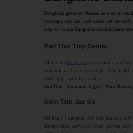
Bangkoks gatumat klassas som en av de bäst
matvagn, det osar och röker och en doft av
inte vill missa Bangkoks absolut bästa st
Pad Thai Thip Samai
Vill du äta
Bangkoks
mest kända
pad thai
wokpanna till kön som ringlar lång. Fylld m
stekt ägg innan den serveras.
Pad Thai Thip Samai ligger i Phra Nakor
Som Tam Jae So
Att åka till Bangkok och inte äta
som tam
staden bästa som tam köper du hos Som Ta