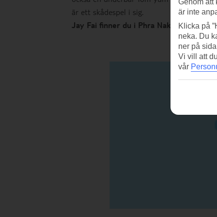
Genom att 
är ett skådespel i sig.
är inte anp
Jay Fai finner du i Phra Nakorn, på 327
Klicka på ”
neka. Du ka
ner på sida
Vi vill att
vår
Personu