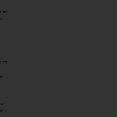
år en
du
i ett
n.
 av
ime,