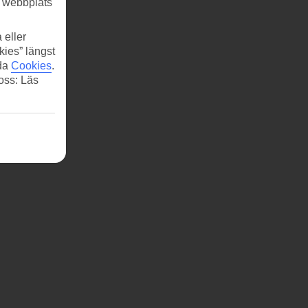
r webbplats
 eller
kies” längst
ida
Cookies
.
 oss: Läs