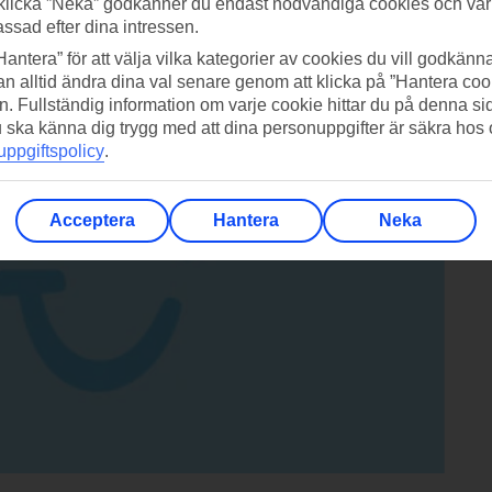
klicka ”Neka” godkänner du endast nödvändiga cookies och vå
assad efter dina intressen.
 Maha Chai Rd, nära Giant Red Swing och Chinatown.
Hantera” för att välja vilka kategorier av cookies du vill godkänna
n alltid ändra dina val senare genom att klicka på ”Hantera coo
n. Fullständig information om varje cookie hittar du på denna s
 du ska känna dig trygg med att dina personuppgifter är säkra hos
ppgiftspolicy
.
Acceptera
Hantera
Neka