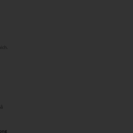
ich.
Så
wong