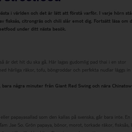
a i världen och det är lätt att förstå varför. I varje hörn st
 fisksås, citrongräs och chili slår emot dig. Fortsätt läsa om 
reetfood under ditt nästa besök.
så är det hit du ska gå. Här lagas gudomlig pad thai i en stor
ed härliga räkor, tofu, böngroddar och perfekta nudlar läggs in 
n, bara några minuter från Giant Red Swing och nära Chinatow
, eller papayasallad som den kallas på svenska, går bara inte. En
m Jae So. Grön papaya, bönor, morot, torkade räkor, fisksås, l