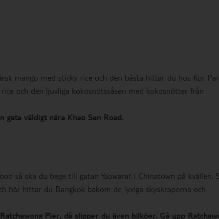
färsk mango med sticky rice och den bästa hittar du hos Kor Pan
rice och den ljuvliga kokosnötssåsen med kokosnötter från
n gata väldigt nära Khao San Road.
food så ska du bege till gatan Yaowarat i Chinatown på kvällen. 
ch här hittar du Bangkok bakom de lyxiga skyskraporna och
till Ratchawong Pier, då slipper du även bilköer. Gå upp Ratcha