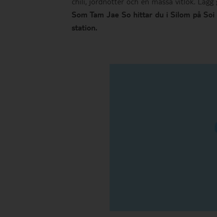
chili, jordnötter och en massa vitlök. Lägg 
Som Tam Jae So hittar du i Silom på So
station.