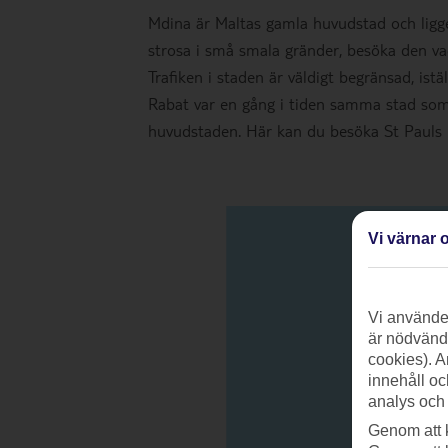
Mdina är Maltas gamla huvudstad och ligge
strosa i små smala gränder, besöka den vack
Trafiken i staden är väldigt begränsad, istä
Rabat var en gång i tiden samma stad so
huvudstaden. Här kan du besöka St Pauls k
Vi värnar o
Vi använder
är nödvändi
cookies). A
innehåll oc
analys och
Genom att 