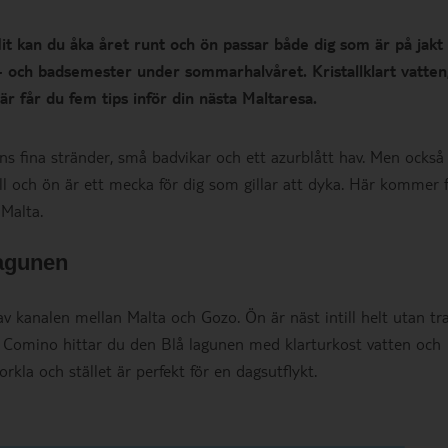
 Hit kan du åka året runt och ön passar både dig som är på jakt
- och badsemester under sommarhalvåret. Kristallklart vatten
 får du fem tips inför din nästa Maltaresa.
ns fina stränder, små badvikar och ett azurblått hav. Men också
ll och ön är ett mecka för dig som gillar att dyka. Här kommer
 Malta.
agunen
av kanalen mellan Malta och Gozo. Ön är näst intill helt utan tra
ör Comino hittar du den Blå lagunen med klarturkost vatten och
kla och stället är perfekt för en dagsutflykt.