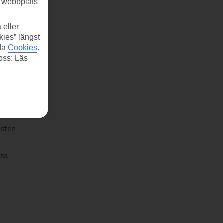
r webbplats
 eller
kies” längst
ida
Cookies
.
 oss: Läs
nser
osten
lta