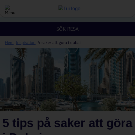
SÖK RESA
Hem
Inspiration
5 saker att gora i dubai
5 tips på saker att göra