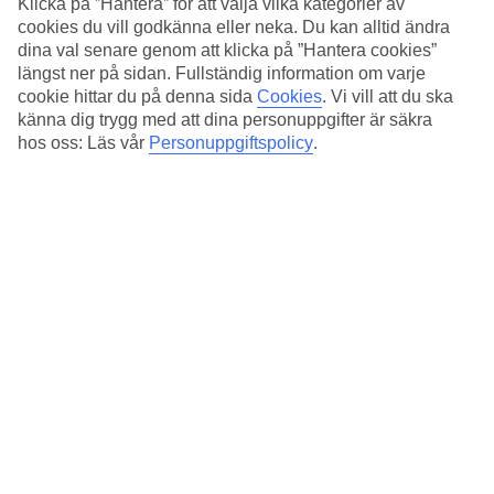
360-graders panorama över staden. Vi rekommenderar att
Klicka på ”Hantera” för att välja vilka kategorier av
cookies du vill godkänna eller neka. Du kan alltid ändra
boka biljetter innan för att få ut så mycket som möjligt av
dina val senare genom att klicka på ”Hantera cookies”
ditt besök!
längst ner på sidan. Fullständig information om varje
cookie hittar du på denna sida
Cookies
.
Vi vill att du ska
känna dig trygg med att dina personuppgifter är säkra
hos oss: Läs vår
Personuppgiftspolicy
.
Utsikten från Burj Khalifa är häpnadsväckande
2. Dubai Frame