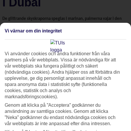
i Dubai
De glittrande skyskraporna speglas i marinan, palmerna vajar i den
varma brisen och lyxbilarna trängs på gatorna. Vi befinner oss i Dubai
Vi värnar om din integritet
såklart! Staden med härliga stränder, fantastiska hotell, shopping i
världsklass, öken runt knuten och läcker mat. Här listar vi 5 saker du
inte får missa när du besöker Dubai:
Vi använder cookies och andra funktioner från våra
partners på vår webbplats. Vissa är nödvändiga för att
vår webbplats ska fungera pålitligt och säkert
1. Burj Khalifa
(nödvändiga cookies). Andra hjälper oss att förbättra din
upplevelse, ge dig personligt anpassat innehåll och
Att åka upp i Burj Khalifa och titta på utsikten över hela
spara anonyma data i statistiskt syfte (funktionella
cookies, statistik och analys och
Dubai
är spektakulärt. Byggnaden är 828 meter hög och
marknadsföringscookies).
består av hotell, bostäder, restauranger och kontor. Här
Genom att klicka på ”Acceptera” godkänner du
ligger dessutom också världens största shoppingcenter
användning av samtliga cookies. Genom att klicka
Dubai Mall, så glöm inte plånboken hemma! Gå ut på
”Neka” godkänner du endast nödvändiga cookies och
glasobservationsdäcken på våningsplan 124 och 125 för en
vår webbplats är inte anpassad efter dina intressen.