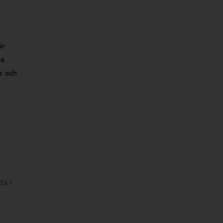
ör
va
a och
ta i