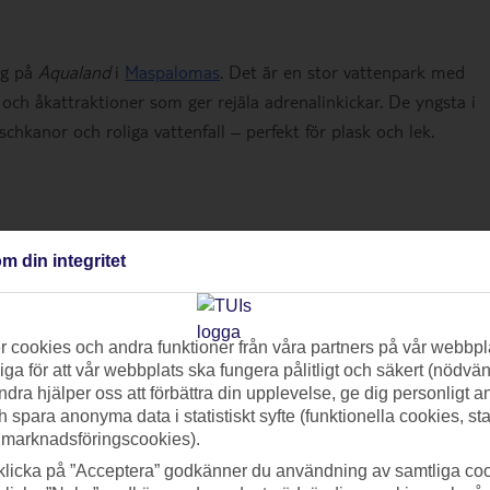
ig på
Aqualand
i
Maspalomas
. Det är en stor vattenpark med
ch åkattraktioner som ger rejäla adrenalinkickar. De yngsta i
hkanor och roliga vattenfall – perfekt för plask och lek.
na på en annan utmaning än bara vattenrutschkanor kan Gran
m din integritet
et finns flera stränder och dykställen med grunt vatten samt go
as Canteras-
stranden är perfekt för nybörjare och vill inte hela
 snorkling.
 cookies och andra funktioner från våra partners på vår webbpl
ga för att vår webbplats ska fungera pålitligt och säkert (nödvä
do Aborigen
ndra hjälper oss att förbättra din upplevelse, ge dig personligt 
h spara anonyma data i statistiskt syfte (funktionella cookies, sta
 marknadsföringscookies).
tillbaka i tiden. Här har man återskapat en förhistorisk kanari
klicka på ”Acceptera” godkänner du användning av samtliga coo
 innan spanjorerna hittade hit. När du promenerar runt i byn