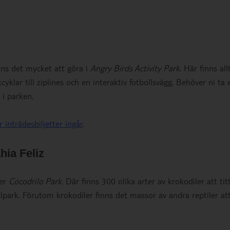
nns det mycket att göra i
Angry Birds Activity Park
. Här finns all
cyklar till ziplines och en interaktiv fotbollsvägg. Behöver ni ta 
i parken.
 inträdesbiljetter ingår
.
hia Feliz
ger
Cocodrilo Park.
Där finns 300 olika arter av krokodiler att tit
lpark. Förutom krokodiler finns det massor av andra reptiler att