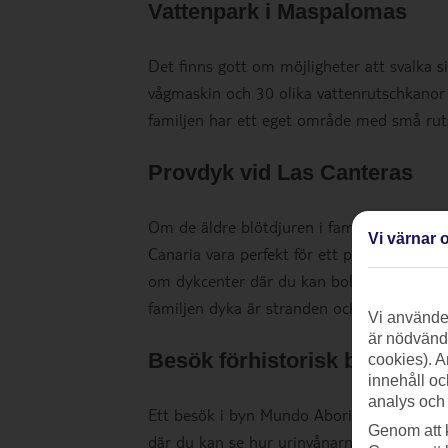
Vattenpark i Maspalomas
Det finns gott om möjligheter att svalka s
vågmaskin och 30 olika vattenrutschkanor o
familjen har ett eget område med små rutsc
Provdyk vid Las Canteras
Om de äldre blötdjuren i familjen är sug
Vi värnar o
Canaria vara perfekt för ett premiärdyk. D
om dykcenter där du kan boka provdyk.
L
familjen dyka är stranden också perfekt för
Vi använder
är nödvändi
Besök förhistorisk by - Mun
cookies). A
innehåll oc
analys och
Ett besök i byn Mundo Aborigen är en resa 
Genom att 
där du kan se hur urinvånarna levde på ön