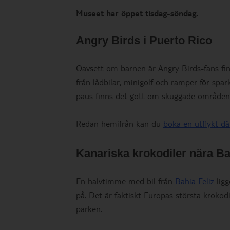
Museet har öppet tisdag-söndag.
Angry Birds i Puerto Rico
Oavsett om barnen är Angry Birds-fans fi
från lådbilar, minigolf och ramper för spark
paus finns det gott om skuggade områden 
Redan hemifrån kan du
boka en utflykt där
Kanariska krokodiler nära Ba
En halvtimme med bil från
Bahia Feliz
lig
på. Det är faktiskt Europas största krokodi
parken.