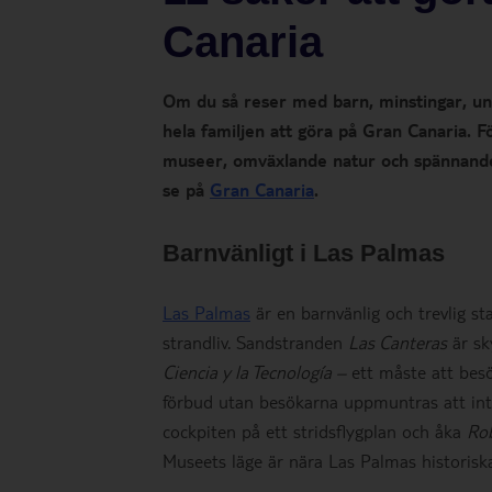
Canaria
Om du så reser med barn, minstingar, ung
hela familjen att göra på Gran Canaria. F
museer, omväxlande natur och spännande dj
se på
Gran Canaria
.
Barnvänligt i Las Palmas
Las Palmas
är en barnvänlig och trevlig s
strandliv. Sandstranden
Las Canteras
är sk
Ciencia y la Tecnología –
ett måste att besö
förbud utan besökarna uppmuntras att inte
cockpiten på ett stridsflygplan och åka
Ro
Museets läge är nära Las Palmas historiska