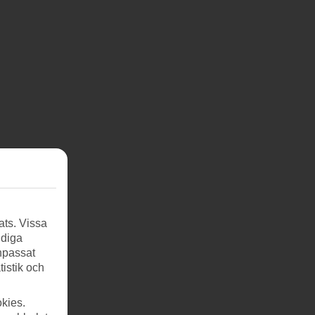
tt
ats. Vissa
ndiga
anpassat
tistik och
sk by
kies.