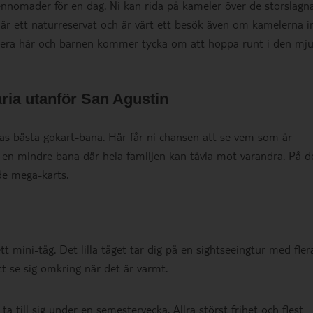
nnomader för en dag. Ni kan rida på kameler över de storslagn
är ett naturreservat och är värt ett besök även om kamelerna i
menera här och barnen kommer tycka om att hoppa runt i den mj
ria utanför San Agustin
as bästa gokart-bana. Här får ni chansen att se vem som är
s en mindre bana där hela familjen kan tävla mot varandra. På d
ade mega-karts.
t mini-tåg. Det lilla tåget tar dig på en sightseeingtur med fler
att se sig omkring när det är varmt.
a till sig under en semestervecka. Allra störst frihet och flest