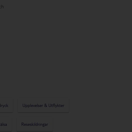
ch
dryck
Upplevelser & Utflykter
älsa
Reseskildringar