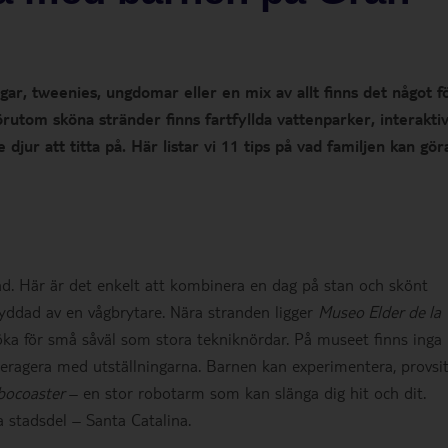
ar, tweenies, ungdomar eller en mix av allt finns det något f
örutom sköna stränder finns fartfyllda vattenparker, interakti
ur att titta på. Här listar vi 11 tips på vad familjen kan gör
tad. Här är det enkelt att kombinera en dag på stan och skönt
yddad av en vågbrytare. Nära stranden ligger
Museo Elder de la
ka för små såväl som stora tekniknördar. På museet finns inga
ragera med utställningarna. Barnen kan experimentera, provsit
bocoaster
– en stor robotarm som kan slänga dig hit och dit.
 stadsdel – Santa Catalina.