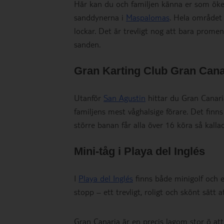
Här kan du och familjen känna er som öke
sanddynerna i
Maspalomas
. Hela området 
lockar. Det är trevligt nog att bara pro
sanden.
Gran Karting Club Gran Cana
Utanför
San Agustin
hittar du Gran Canari
familjens mest våghalsige förare. Det finn
större banan får alla över 16 köra så kall
Mini-tåg i Playa del Inglés
I
Playa del Inglés
finns både minigolf och et
stopp – ett trevligt, roligt och skönt sätt 
Gran Canaria är en precis lagom stor ö att t