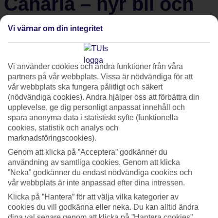
Canaria – hyr bil och
utforska ön
Vi värnar om din integritet
Hisnande serpentinvägar och maffiga vyer – check.
Pittoreska byar med genuin lokal kultur – check. Charmiga
Vi använder cookies och andra funktioner från våra
partners på vår webbplats. Vissa är nödvändiga för att
marknader att strosa runt på – check. Ja, du hör ju själv.
vår webbplats ska fungera pålitligt och säkert
Gran Canaria
är som gjort för en road trip med hyrbil och
(nödvändiga cookies). Andra hjälper oss att förbättra din
du kan egentligen inte göra fel. Det blir fint vart du än
upplevelse, ge dig personligt anpassat innehåll och
spara anonyma data i statistiskt syfte (funktionella
åker. Men här kommer ändå ett gäng toppentips på vägar,
cookies, statistik och analys och
stopp och sevärdheter.
marknadsföringscookies).
Genom att klicka på ”Acceptera” godkänner du
Oavsett om du tycker att en road trip är det absolut mest
användning av samtliga cookies. Genom att klicka
”Neka” godkänner du endast nödvändiga cookies och
spännande som finns, eller om du helt enkelt vill bryta av
vår webbplats är inte anpassad efter dina intressen.
sol- och bad-tillvaron med en dagstur, är det enkelt att
hyra
Klicka på ”Hantera” för att välja vilka kategorier av
bil och utforska
Gran Canaria på egen hand.
cookies du vill godkänna eller neka. Du kan alltid ändra
dina val senare genom att klicka på ”Hantera cookies”