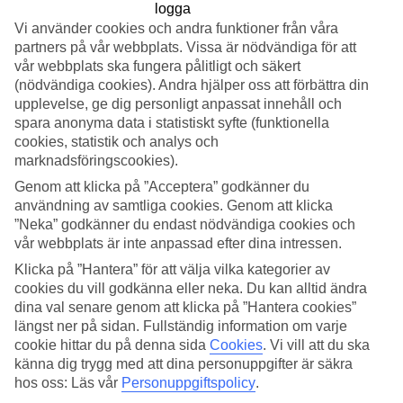
Vi använder cookies och andra funktioner från våra
Sök
partners på vår webbplats. Vissa är nödvändiga för att
vår webbplats ska fungera pålitligt och säkert
(nödvändiga cookies). Andra hjälper oss att förbättra din
upplevelse, ge dig personligt anpassat innehåll och
Du är för närvarande inom
spara anonyma data i statistiskt syfte (funktionella
Hem
cookies, statistik och analys och
Erbjudanden
marknadsföringscookies).
Resor i januari
Genom att klicka på ”Acceptera” godkänner du
användning av samtliga cookies. Genom att klicka
Resor i januari
”Neka” godkänner du endast nödvändiga cookies och
vår webbplats är inte anpassad efter dina intressen.
Är du sugen på att fly mörkret och kylan här hemma? Ge dig själv
Klicka på ”Hantera” för att välja vilka kategorier av
den perfekta starten på året med en resa!
cookies du vill godkänna eller neka. Du kan alltid ändra
dina val senare genom att klicka på ”Hantera cookies”
längst ner på sidan. Fullständig information om varje
Resa i januari
cookie hittar du på denna sida
Cookies
.
Vi vill att du ska
känna dig trygg med att dina personuppgifter är säkra
Januari kan kännas som en lång, kall månad, men det är också den
hos oss: Läs vår
Personuppgiftspolicy
.
perfekta tiden att boka en resa till solen. När mörkret och kylan