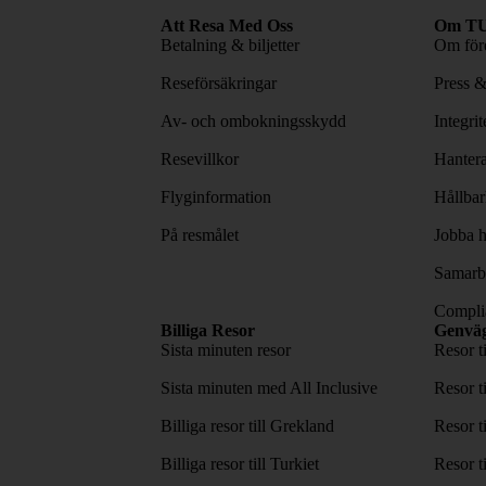
Att Resa Med Oss
Om TU
Betalning & biljetter
Om före
Reseförsäkringar
Press 
Av- och ombokningsskydd
Integri
Resevillkor
Hantera
Flyginformation
Hållbar
På resmålet
Jobba h
Samarbe
Complia
Billiga Resor
Genvä
Sista minuten resor
Resor t
Sista minuten med All Inclusive
Resor t
Billiga resor till Grekland
Resor t
Billiga resor till Turkiet
Resor t