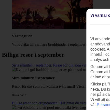
Vi värnar o
V
ärmeguide
Vi använder
är nödvändi
Vill du åka till varmare breddgrader i september? Använd vår vä
cookies). A
Billiga resor i september
innehåll oc
analys och
Sista minuten i september. Resor för dig som vill komma iväg sn
Genom att 
Genom att 
är inte anp
Sista minuten i september
Klicka på ”
Resor för dig som vill komma iväg snart! Vissa med All Inclusiv
neka. Du ka
ner på sida
»
Boka här
Vi vill att
Billiga resor och erbjudanden. Här hittar du våra bästa kampanj
vår
Personu