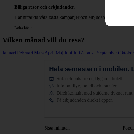
Billiga resor och erbjudanden
Här hittar du våra bästa kampanjer och erbjudanden på charter, 
»
Boka här
Vilken månad vill du resa?
Januari
Februari
Mars
April
Maj
Juni
Juli
Augusti
September
Oktobe
Hela semestern i mobilen.
L
Sök och boka resor, flyg och hotell
Info om flyg, hotell och transfer
Direktkontakt med guiderna dygnet runt
Få erbjudanden direkt i appen
Sista minuten
Popul