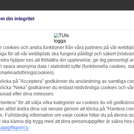
m din integritet
 cookies och andra funktioner från våra partners på vår webbpl
ga för att vår webbplats ska fungera pålitligt och säkert (nödvä
rmeguide för att ta reda på var det är varmt just den här månaden.
ndra hjälper oss att förbättra din upplevelse, ge dig personligt 
h spara anonyma data i statistiskt syfte (funktionella cookies, sta
 marknadsföringscookies).
art! Vissa med All Inclusive inkluderat.. Boka här »
klicka på ”Acceptera” godkänner du användning av samtliga coo
klicka ”Neka” godkänner du endast nödvändiga cookies och vå
assad efter dina intressen.
Hantera” för att välja vilka kategorier av cookies du vill godkänna
e inkluderat.
n alltid ändra dina val senare genom att klicka på ”Hantera coo
n. Fullständig information om varje cookie hittar du på denna s
 du ska känna dig trygg med att dina personuppgifter är säkra hos
er och erbjudanden på charter, flyg och hotell. . Boka här »
ppgiftspolicy
.