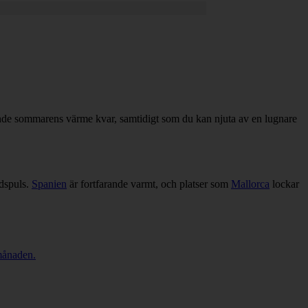
ande sommarens värme kvar, samtidigt som du kan njuta av en lugnare
adspuls.
Spanien
är fortfarande varmt, och platser som
Mallorca
lockar
 månaden.