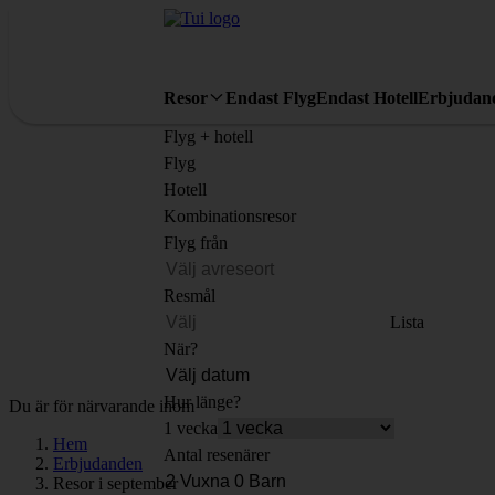
Resor
Endast Flyg
Endast Hotell
Erbjudan
Flyg + hotell
Flyg
Hotell
Kombinationsresor
Flyg från
Resmål
Lista
När?
Hur länge?
Du är för närvarande inom
1 vecka
Hem
Antal resenärer
Erbjudanden
Resor i september