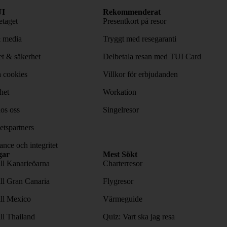
I
Rekommenderat
taget
Presentkort på resor
& media
Tryggt med resegaranti
tet & säkerhet
Delbetala resan med TUI Card
 cookies
Villkor för erbjudanden
het
Workation
os oss
Singelresor
tspartners
nce och integritet
gar
Mest Sökt
ill Kanarieöarna
Charterresor
ill Gran Canaria
Flygresor
ill Mexico
Värmeguide
ill Thailand
Quiz: Vart ska jag resa