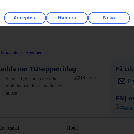
flyg och hotell.
Acceptera
Hantera
Neka
r
November
December
adda ner TUI-appen idag!
Få erb
Scanna QR-koden med din
Pr
mobilkamera för att ladda ned
appen.
Följ o
ära resmål
Hotell