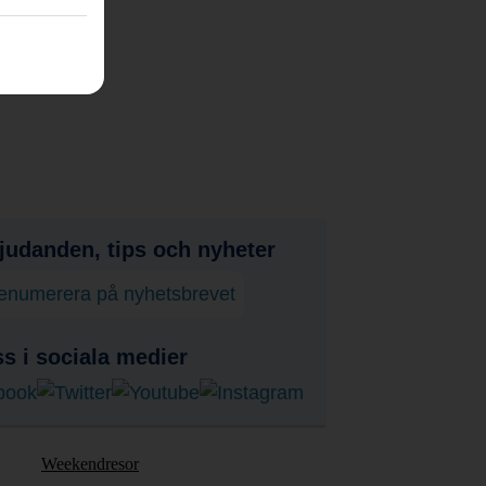
judanden, tips och nyheter
enumerera på nyhetsbrevet
ss i sociala medier
Weekendresor