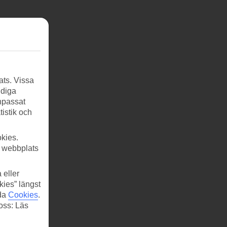
ats. Vissa
ndiga
anpassat
tistik och
kies.
r webbplats
 eller
kies” längst
ida
Cookies
.
 oss: Läs