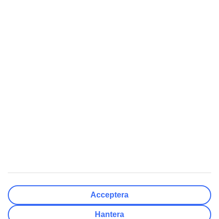
Välj avreseort
Rensa
Klar
Resmål
Rensa
Klar
Avresedatum
Må
Ti
On
To
Fr
Lö
Sö
Hur flexibelt är avresedatumet?
Endast valt datum
+/- 3 Dagar
+/- 7 Dagar
+/- 14 Dagar
Rensa
Klar
Antal resenärer
Antal rum
Välj åt mig
Acceptera
Vuxna
2
Hantera