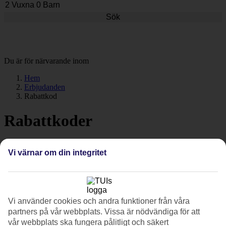
Sök
Du är för närvarande inom
Hem
Erbjudanden
Rabattkod
Rabattkoder
2026
Vi värnar om din integritet
För att du ska spara mer på din nästa semester med TUI
Vi använder cookies och andra funktioner från våra
Aktuella kampanjer och rabattkoder
partners på vår webbplats. Vissa är nödvändiga för att
vår webbplats ska fungera pålitligt och säkert