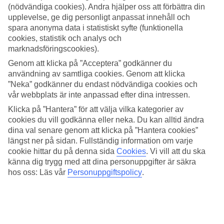
(nödvändiga cookies). Andra hjälper oss att förbättra din
ETT BARN RESER FRÅN 0:-. SOMMAR 2026
upplevelse, ge dig personligt anpassat innehåll och
spara anonyma data i statistiskt syfte (funktionella
ETT
BARN RESER FRÅN 0:-
cookies, statistik och analys och
marknadsföringscookies).
SOMMAR 2026
Genom att klicka på ”Acceptera” godkänner du
användning av samtliga cookies. Genom att klicka
OUTLET. SE VÅRA BÄSTA DEALS!
”Neka” godkänner du endast nödvändiga cookies och
vår webbplats är inte anpassad efter dina intressen.
OUTLET
Klicka på ”Hantera” för att välja vilka kategorier av
cookies du vill godkänna eller neka. Du kan alltid ändra
dina val senare genom att klicka på ”Hantera cookies”
SE VÅRA BÄSTA DEALS!
längst ner på sidan. Fullständig information om varje
cookie hittar du på denna sida
Cookies
.
Vi vill att du ska
Res 2 veckor, betala för 1 vecka!. THAILAND VINTER 2026 &
2027
känna dig trygg med att dina personuppgifter är säkra
hos oss: Läs vår
Personuppgiftspolicy
.
Res 2 veckor, betala för 1 vecka!
THAILAND VINTER 2026 & 2027