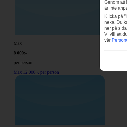
Genom att 
är inte anp
Klicka på ”
neka. Du ka
ner på sida
Vi vill att
vår
Personu
Max
8
000:-
per person
Max 12 000:-. per person