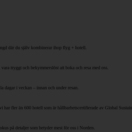
ängd där du själv kombinerar ihop flyg + hotell.
ska vara tryggt och bekymmerslöst att boka och resa med oss.
lla dagar i veckan – innan och under resan.
i har fler än 600 hotell som är hållbarhetscertifierade av Global Susta
okus på detaljer som betyder mest för oss i Norden.