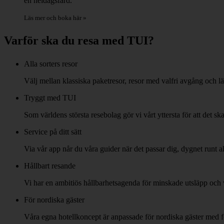
en heldagsfärd.
Läs mer och boka här »
Varför ska du resa med TUI?
Alla sorters resor
Välj mellan klassiska paketresor, resor med valfri avgång och l
Tryggt med TUI
Som världens största resebolag gör vi vårt yttersta för att det 
Service på ditt sätt
Via vår app når du våra guider när det passar dig, dygnet runt a
Hållbart resande
Vi har en ambitiös hållbarhetsagenda för minskade utsläpp och v
För nordiska gäster
Våra egna hotellkoncept är anpassade för nordiska gäster med f