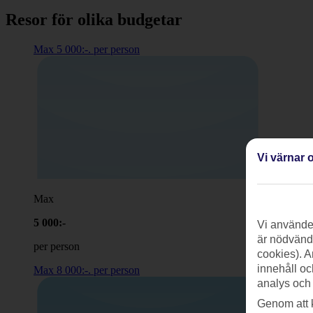
Resor för olika budgetar
Max 5 000:-. per person
Vi värnar o
Max
5 000:-
Vi använder
är nödvändi
per person
cookies). A
innehåll oc
Max 8 000:-. per person
analys och
Genom att 