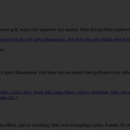
ela golf, segla eller upptäcka nya smaker. Hitta den perfekta upplevel
kend och åk och spela tillsammans. Här finns tips om resmål med golfb
 spela tillsammans. Här finns tips om resmål med golfbanor som håller
en Cuba Libre. Segla från Santa Maria, njut av snorkling, fiske och a
boka här »
 Maria, njut av snorkling, fiske och avkoppling i solen. Kanske får du