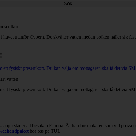
Sök
resentkort.
!
 ett fysiskt presentkort. Du kan välja om mottagaren ska få det via SM
m ett fysiskt presentkort. Du kan välja om mottagaren ska få det via SM
-i-topp städer att besöka i Europa. Är han finsmakaren som vill prova os
weekendpaket
hos oss på TUI.