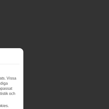
ats. Vissa
ndiga
anpassat
tistik och
kies.