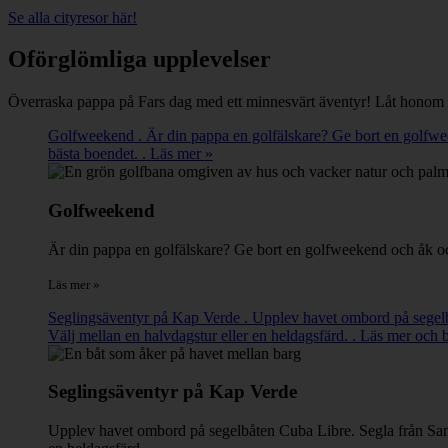
Se alla cityresor här!
Oförglömliga upplevelser
Överraska pappa på Fars dag med ett minnesvärt äventyr! Låt honom sp
Golfweekend . Är din pappa en golfälskare? Ge bort en golfwee
bästa boendet. . Läs mer »
Golfweekend
Är din pappa en golfälskare? Ge bort en golfweekend och åk och
Läs mer »
Seglingsäventyr på Kap Verde . Upplev havet ombord på segelbåt
Välj mellan en halvdagstur eller en heldagsfärd. . Läs mer och 
Seglingsäventyr på Kap Verde
Upplev havet ombord på segelbåten Cuba Libre. Segla från Santa