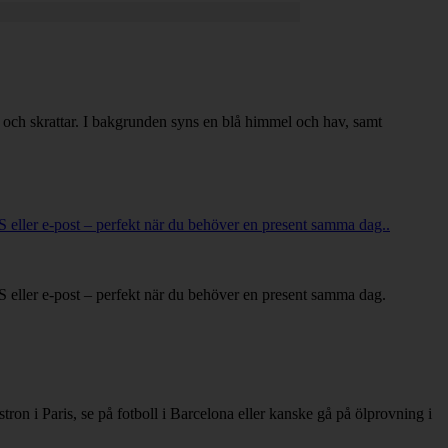
S eller e-post – perfekt när du behöver en present samma dag..
S eller e-post – perfekt när du behöver en present samma dag.
tron i Paris, se på fotboll i Barcelona eller kanske gå på ölprovning i