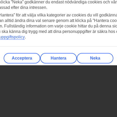
klicka ”Neka” godkänner du endast nödvändiga cookies och vå
assad efter dina intressen.
Hantera” för att välja vilka kategorier av cookies du vill godkänna
n alltid ändra dina val senare genom att klicka på ”Hantera coo
n. Fullständig information om varje cookie hittar du på denna s
 du ska känna dig trygg med att dina personuppgifter är säkra hos
ppgiftspolicy
.
Acceptera
Hantera
Neka