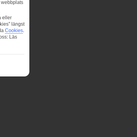
r webbplats
 eller
kies” längst
ida
Cookies
.
 oss: Läs