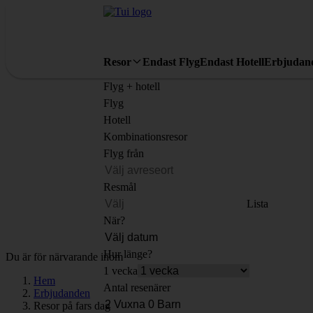
Resor
Endast Flyg
Endast Hotell
Erbjudan
Flyg + hotell
Flyg
Hotell
Kombinationsresor
Flyg från
Resmål
Lista
När?
Hur länge?
Du är för närvarande inom
1 vecka
Hem
Antal resenärer
Erbjudanden
Resor på fars dag