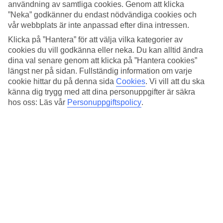
användning av samtliga cookies. Genom att klicka
Restaurang/Bar
”Neka” godkänner du endast nödvändiga cookies och
Ja/Ja
vår webbplats är inte anpassad efter dina intressen.
Medeltemperatur i New York
Klicka på ”Hantera” för att välja vilka kategorier av
cookies du vill godkänna eller neka. Du kan alltid ändra
Föregående
dina val senare genom att klicka på ”Hantera cookies”
längst ner på sidan. Fullständig information om varje
Jan
cookie hittar du på denna sida
Cookies
.
Vi vill att du ska
känna dig trygg med att dina personuppgifter är säkra
4
°
C
hos oss: Läs vår
Personuppgiftspolicy
.
Natt:
-3
°C
Regnfria dagar:
20
Feb
5
°
C
Natt:
-3
°C
Regnfria dagar: