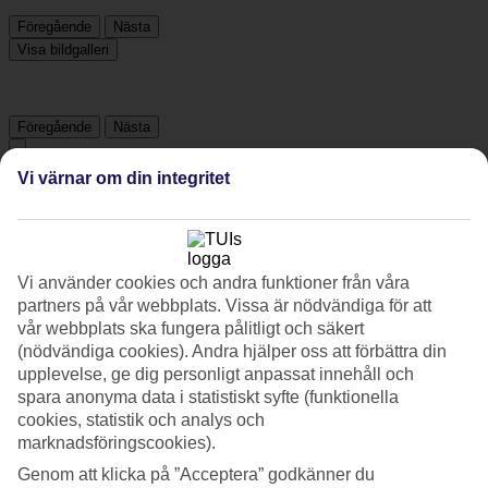
Föregående
Nästa
Visa bildgalleri
Föregående
Nästa
Vi värnar om din integritet
Om hotellet
5*
Officiell klassificering
Vi använder cookies och andra funktioner från våra
Det 5-stjärniga hotellet The Langham New York, Fifth Avenue i
partners på vår webbplats. Vissa är nödvändiga för att
Manhattan är ett hotell med bar, frukostbuffé och WiFi. På hotellet
vår webbplats ska fungera pålitligt och säkert
kan du njuta av både massage och bastu. Är barnen med på resan
(nödvändiga cookies). Andra hjälper oss att förbättra din
finns barnvakt. På området finns det parkeringsmöjligheter. Hotellet
upplevelse, ge dig personligt anpassat innehåll och
hade sin senaste renovering år 2017. Följande kreditkort accepteras
spara anonyma data i statistiskt syfte (funktionella
på hotellet: American Express, Diners Club, EC Maestro,
Mastercard och Visa.
cookies, statistik och analys och
marknadsföringscookies).
Snabbfakta
Genom att klicka på ”Acceptera” godkänner du