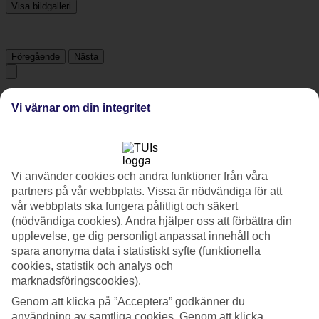
Visa bildgalleri
Föregående
Nästa
Tripadvisor
Vi värnar om din integritet
4/5
Betyg av
4 / 5
från
9729 omdömen
Vi använder cookies och andra funktioner från våra
partners på vår webbplats. Vissa är nödvändiga för att
Renlighet
vår webbplats ska fungera pålitligt och säkert
4.1/5
Läge
(nödvändiga cookies). Andra hjälper oss att förbättra din
4.7/5
upplevelse, ge dig personligt anpassat innehåll och
Rum
spara anonyma data i statistiskt syfte (funktionella
4/5
cookies, statistik och analys och
Service
marknadsföringscookies).
3.9/5
Sovkvalitet
Genom att klicka på ”Acceptera” godkänner du
4.2/5
användning av samtliga cookies. Genom att klicka