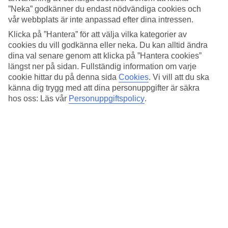
Standard
”Neka” godkänner du endast nödvändiga cookies och
3.8/5
vår webbplats är inte anpassad efter dina intressen.
Om hotellet
Klicka på ”Hantera” för att välja vilka kategorier av
cookies du vill godkänna eller neka. Du kan alltid ändra
4*
dina val senare genom att klicka på ”Hantera cookies”
Officiell klassificering
längst ner på sidan. Fullständig information om varje
cookie hittar du på denna sida
Cookies
.
Vi vill att du ska
I Midtown West nära Central Park
känna dig trygg med att dina personuppgifter är säkra
hos oss: Läs vår
Personuppgiftspolicy
.
Park Central New York hittar du i Midtown West, bara några
minuters promenad från Times Square, Central Park och City Music
Hall. Här finns ett fitnesscenter och ett café med to-go-mat. Hotellet
har även en mysig lounge där kan du koppla av med en kall eller
varm dryck efter en dag på stan.
I hotellets café
Central Market
kan du köpa med dig "grab-and-go"-
mat så att du är redo för en dag full av sightseeing. Central Market
har även frukostalternativ som smörgåsar, sallader, kaffe och
bakverk.
På hotellet finns:
Cykeluthyrning