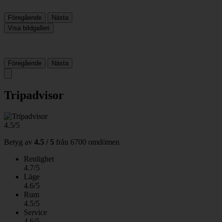
Föregående
Nästa
Visa bildgalleri
Föregående
Nästa
Tripadvisor
4.5/5
Betyg av
4.5 / 5
från
6700 omdömen
Renlighet
4.7/5
Läge
4.6/5
Rum
4.5/5
Service
4.6/5