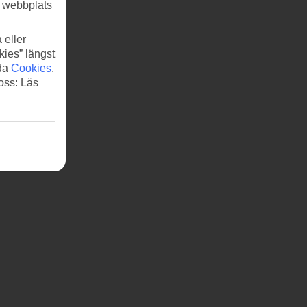
r webbplats
 eller
kies” längst
ida
Cookies
.
 oss: Läs