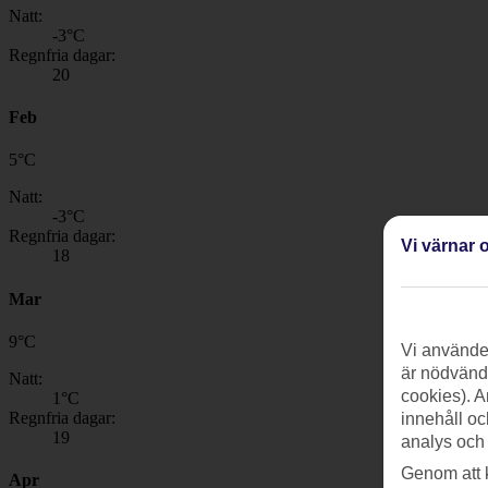
Natt:
-3
°C
Regnfria dagar:
20
Feb
5
°
C
Natt:
-3
°C
Regnfria dagar:
Vi värnar o
18
Mar
9
°
C
Vi använder
är nödvändi
Natt:
cookies). A
1
°C
Regnfria dagar:
innehåll oc
19
analys och
Genom att 
Apr