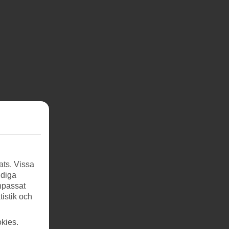
ats. Vissa
ndiga
anpassat
tistik och
kies.