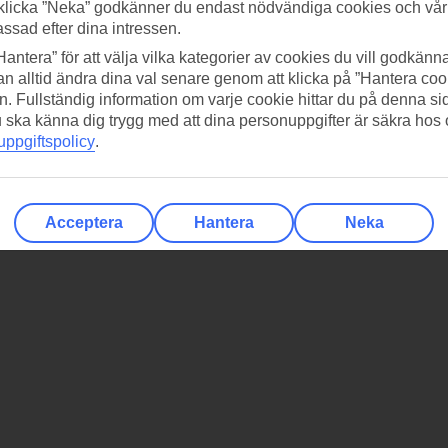
klicka ”Neka” godkänner du endast nödvändiga cookies och vå
assad efter dina intressen.
Hantera” för att välja vilka kategorier av cookies du vill godkänna
n alltid ändra dina val senare genom att klicka på ”Hantera coo
n. Fullständig information om varje cookie hittar du på denna s
 du ska känna dig trygg med att dina personuppgifter är säkra hos
ppgiftspolicy
.
Acceptera
Hantera
Neka