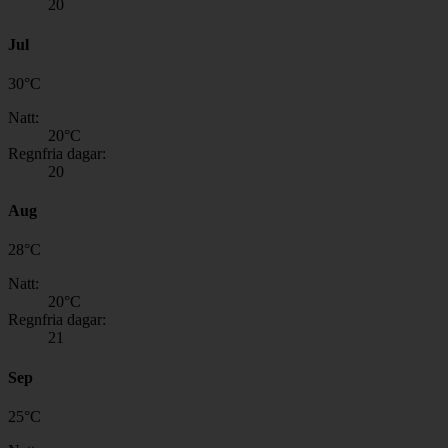
20
Jul
30
°
C
Natt:
20
°C
Regnfria dagar:
20
Aug
28
°
C
Natt:
20
°C
Regnfria dagar:
21
Sep
25
°
C