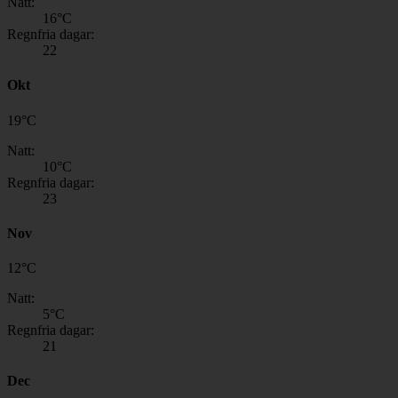
Natt:
16
°C
Regnfria dagar:
22
Okt
19
°
C
Natt:
10
°C
Regnfria dagar:
23
Nov
12
°
C
Natt:
5
°C
Regnfria dagar:
21
Dec