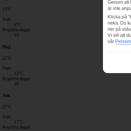
Genom att 
är inte anp
15
°
C
Klicka på ”
Natt:
neka. Du ka
6
°C
ner på sida
Regnfria dagar:
19
Vi vill att
vår
Personu
Maj
22
°
C
Natt:
12
°C
Regnfria dagar:
20
Jun
27
°
C
Natt:
17
°C
Regnfria dagar: