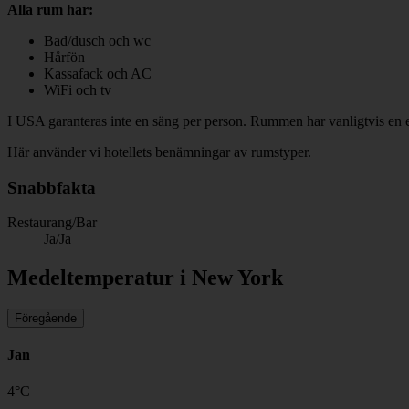
Alla rum har:
Bad/dusch och wc
Hårfön
Kassafack och AC
WiFi och tv
I USA garanteras inte en säng per person. Rummen har vanligtvis en e
Här använder vi hotellets benämningar av rumstyper.
Snabbfakta
Restaurang/Bar
Ja/Ja
Medeltemperatur i New York
Föregående
Jan
4
°
C